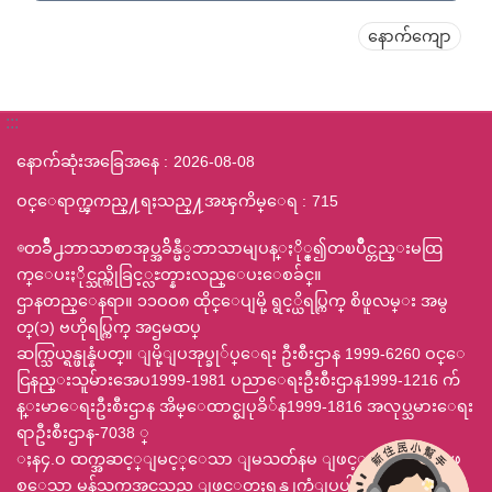
နောက်ကျော
:::
နောက်ဆုံးအခြေအနေ
2026-08-08
ဝင္ေရာက္ၾကည္႔ရႈသည္႔အၾကိမ္ေရ
715
◎တခ်ဳိ႕ဘာသာစာအုပ္အခ်ိန္မီွဘာသာမျပန္ႏို္င္၍တၿပိဳင္တည္းမထြ
က္ေပးႏိုင္သည္ကိုခြင့္လႊတ္နားလည္ေပးေစခ်င္။
ဌာနတည္ေနရာ။ ၁၁ဝဝ၈ ထိုင္ေပျမို့ ရွင့္ယိရပ္ကြက္ စိဖူလမ္း အမွ
တ္(၁) ဗဟိုရပ္ကြက္ အဌမထပ္
ဆက္သြယ္ရန္ဖုန္နံပတ္။ ျမို့ျပအုပ္ခု်ပ္ေရး ဦးစီးဌာန 1999-6260 ဝင္ေ
ငြနည္းသူမ်ားအေပ1999-1981 ပညာေရးဦးစီးဌာန1999-1216 က်
န္းမာေရးဦးစီးဌာန အိမ္ေထာင္စျပုခိ်န1999-1816 အလုပ္သမားေရး
ရာဦးစီးဌာန-7038 ္
ႈန၄.ဝ ထက္အဆင့္ျမင့္ေသာ ျမသတ်နမ ျဖင့္ 800x600 ျဖ
စ္ေသာ မန်သူကအငသည ျဖင့္ဖတ္ရႈရန္အျကံျပုပါသည္ ဃဥ