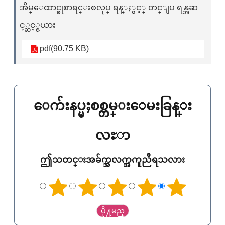
အိမ္ေထာင္စုစာရင္းစလုပ္ ရန္ႏွင့္ တင္ျပ ရန္အဆ
င့္ဆင့္ဇယား
pdf(90.75 KB)
ေက်းနပ္မႈစစ္တမ္းေမးခြန္း
လႊာ
ဤသတင္းအခ်က္အလက္အကူညီရသလား