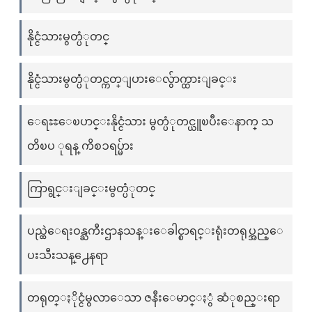
နိုင္ငံသားမွတ္ပံုတင္
နိုင္ငံသားမွတ္ပံုတင္ကတ္ျပားေလွ်ာက္ထားျခင္း
ေရႊႊေၿပာင္းနိုင္ငံသား မွတ္ပံုတင္ယူၿပီးေနာက္ သ
တိၿပ ုရန္ ကိစၥရပ္မ်ား
ကြာရွင္းျခင္းမွတ္ပံုတင္
ပည္ထဲေရးဝန္ႀကီးဌာနသန္းေခါင္စာရင္းရုံးတရုပ္အည္ေ
ပးသီးသန္႕ေနရာ
တရုတ္ႏိုင္ငံမွလာေသာ ဇနီးေမာင္ႏွံ ဆံုစည္းရာ