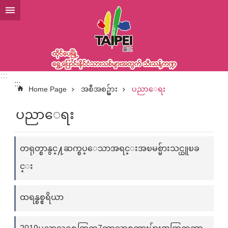
အဓိကအကြောင်းအရာပိတ်ပင်မှုကိုကျော်လိုက်ပါ
:::
:::
Home Page
အစီအစဥ္မ်ား
ပညာေရး
ပညာေရး
တရုတ္စာနွင္႔ဆက္စပ္ေသာအရင္းအၿမစ္မ်ားသင္ယူၿခ
င္း
ထရန္စစ္ဧရိယာ