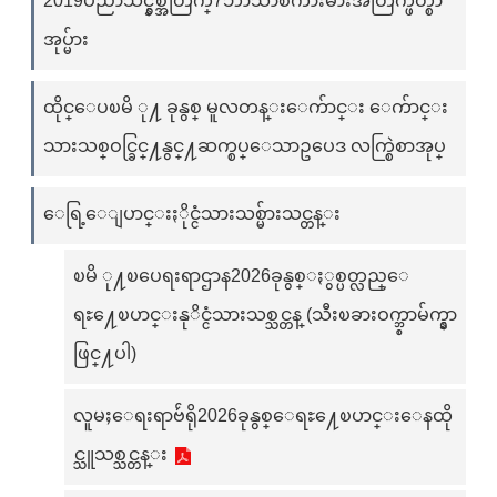
2019ပညာသင္နွစ္အတြက္7ဘာသာစကားမ်ားအတြက္ဖတ္စာ
အုပ္မ်ား
ထိုင္ေပၿမိ ု႔ ခုနွစ္ မူလတန္းေက်ာင္း ေက်ာင္း
သားသစ္ဝင္ခြင္႔နွင္႔ဆက္စပ္ေသာဥပေဒ လက္စြဲစာအုပ္
ေရြ့ေျပာင္းႏိုင္ငံသားသစ္မ်ားသင္တန္း
ၿမိ ု႔ၿပေရးရာဌာန2026ခုနွစ္ႏွစ္ပတ္လည္ေ
ရႊ႔ေၿပာင္းနုိင္ငံသားသစ္သင္တန္ (သီးၿခားဝက္ဘ္စာမ်က္နွာ
ဖြင္႔ပါ)
လူမႈေရးရာဗ်ဴရို2026ခုနွစ္ေရႊ႔ေၿပာင္းေနထို
င္သူသစ္သင္တန္း