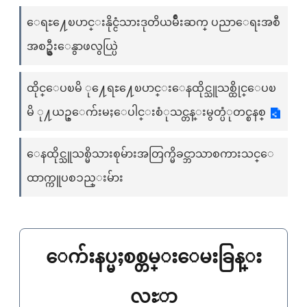
ေရႊ႔ေၿပာင္းနိုင္ငံသားဒုတိယမ်ိဳးဆက္ ပညာေရးအစီ
အစဥ္နွီးေနွာဖလွယ္ပြဲ
ထိုင္ေပၿမိ ု႔ေရႊ႔ေၿပာင္းေနထိုင္သူသစ္ထိုင္ေပၿ
မိ ု႔ယဥ္ေက်းမႈေပါင္းစံုသင္တန္းမွတ္ပံုတင္စနစ္
ေနထိုင္သူသစ္မိသားစုမ်ားအတြက္မိခင္ဘာသာစကားသင္ေ
ထာက္ကူပစၥည္းမ်ား
ေက်းနပ္မႈစစ္တမ္းေမးခြန္း
လႊာ