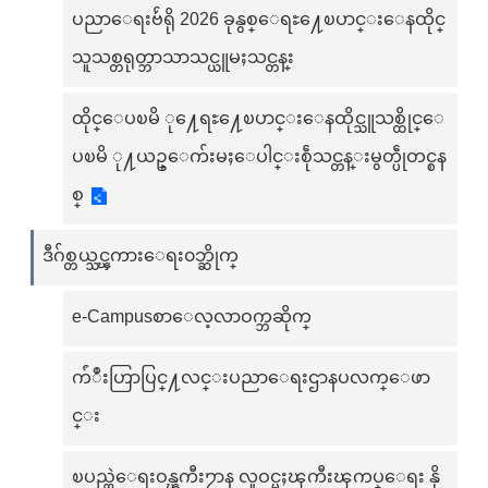
ပညာေရးဗ်ဴရို 2026 ခုနွစ္ေရႊ႔ေၿပာင္းေနထိုင္
သူသစ္တရုတ္ဘာသာသင္ယူမႈသင္တန္း
ထိုင္ေပၿမိ ု႔ေရႊ႔ေၿပာင္းေနထိုင္သူသစ္ထိုင္ေ
ပၿမိ ု႔ယဥ္ေက်းမႈေပါင္းစဵုသင္တန္းမွတ္ပဵုတင္စန
စ္
ဒီဂ်စ္တယ္သင္ၾကားေရး၀ဘ္ဆိုက္
e-Campusစာေလ့လာဝက္ဘဆိုက္
က်ံဳးဟြာပြင္႔လင္းပညာေရးဌာနပလက္ေဖာ
င္း
ၿပည္ထဲေရးဝန္ၾကီး႒ာန လူဝင္မႈၾကီးၾကပ္ေရး နို