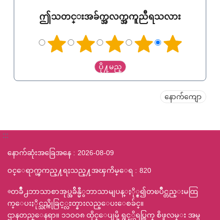
ဤသတင္းအခ်က္အလက္အကူညီရသလား
နောက်ကျော
:::
နောက်ဆုံးအခြေအနေ
2026-08-09
ဝင္ေရာက္ၾကည္႔ရႈသည္႔အၾကိမ္ေရ
820
◎တခ်ဳိ႕ဘာသာစာအုပ္အခ်ိန္မီွဘာသာမျပန္ႏို္င္၍တၿပိဳင္တည္းမထြ
က္ေပးႏိုင္သည္ကိုခြင့္လႊတ္နားလည္ေပးေစခ်င္။
ဌာနတည္ေနရာ။ ၁၁ဝဝ၈ ထိုင္ေပျမို့ ရွင့္ယိရပ္ကြက္ စိဖူလမ္း အမွ