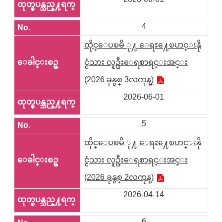
4
ထိုင္ေပၿမိ ု႔ ေရႊ႔ေၿပာင္းနို
င္ငံသား လူဦးေရစာရင္းအင္း
(2026 ခုနွစ္ 3လကုန္)
2026-06-01
5
ထိုင္ေပၿမိ ု႔ ေရႊ႔ေၿပာင္းနို
င္ငံသား လူဦးေရစာရင္းအင္း
(2026 ခုနွစ္ 2လကုန္)
2026-04-14
6