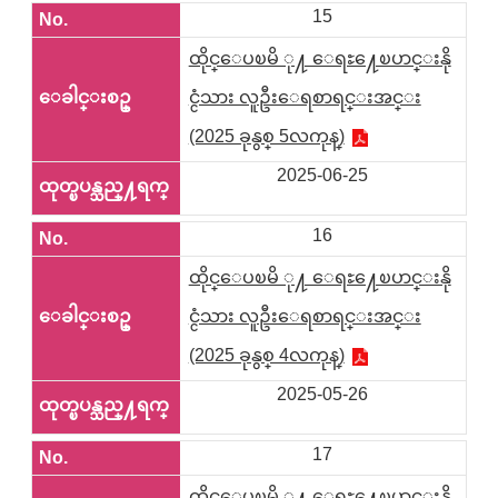
15
ထိုင္ေပၿမိ ု႔ ေရႊ႔ေၿပာင္းနို
င္ငံသား လူဦးေရစာရင္းအင္း
(2025 ခုနွစ္ 5လကုန္)
2025-06-25
16
ထိုင္ေပၿမိ ု႔ ေရႊ႔ေၿပာင္းနို
င္ငံသား လူဦးေရစာရင္းအင္း
(2025 ခုနွစ္ 4လကုန္)
2025-05-26
17
ထိုင္ေပၿမိ ု႔ ေရႊ႔ေၿပာင္းနို