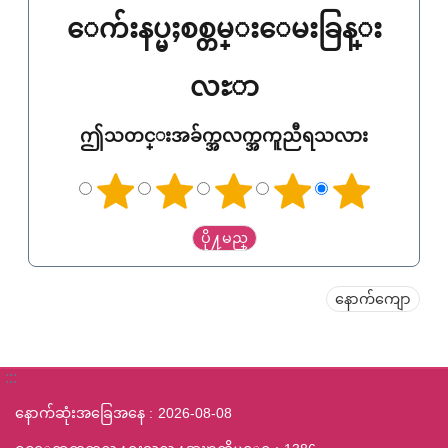
ေက်းနပ္မႈစစ္တမ္းေမးခြန္း
လႊာ
ဤသတင္းအခ်က္အလက္အကူညီရသလား
နောက်ကျော
:::
နောက်ဆုံးအခြေအနေ
2026-08-08