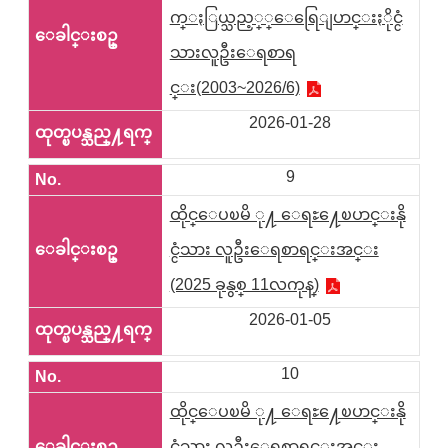
က္ႏြယ္သည့္္ေရြေျပာင္းႏိုင္ငံ
သားလူဦးေရစာရ
င္း(2003~2026/6)
2026-01-28
9
ထိုင္ေပၿမိ ု႔ ေရႊ႔ေၿပာင္းနို
င္ငံသား လူဦးေရစာရင္းအင္း
(2025 ခုနွစ္ 11လကုန္)
2026-01-05
10
ထိုင္ေပၿမိ ု႔ ေရႊ႔ေၿပာင္းနို
င္ငံသား လူဦးေရစာရင္းအင္း