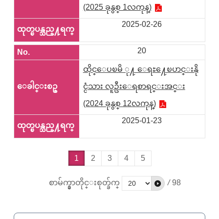
(2025 ခုနွစ္ 1လကုန္)
2025-02-26
20
ထိုင္ေပၿမိ ု႔ ေရႊ႔ေၿပာင္းနို
င္ငံသား လူဦးေရစာရင္းအင္း
(2024 ခုနွစ္ 12လကုန္)
2025-01-23
1
2
3
4
5
စာမ်က္နွာတိုင္းစုတ္ခ်က္
/
98