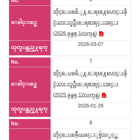
ထိုင္ေပၿမိ ု႔ ေရႊ႔ေၿပာင္းနို
င္ငံသား လူဦးေရစာရင္းအင္း
(2026 ခုနွစ္ 1လကုန္)
2026-03-07
7
ထိုင္ေပၿမိ ု႔ ေရႊ႔ေၿပာင္းနို
င္ငံသား လူဦးေရစာရင္းအင္း
(2025 ခုနွစ္ 12လကုန္)
2026-01-28
8
တိုင္ေပၿမိဳ့ယခင္ႏုစ္မ်ားႏွင့္ဆ