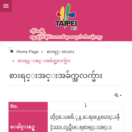
အဓိကအကြောင်းအရာပိတ်ပင်မှုကိုကျော်လိုက်ပါ
:::
:::
Home Page
စားရင္းဇယား
စားရင္းအင္းအခ်က္အလက္မ်ား
စားရင္းအင္းအခ်က္အလက္မ်ား
1
ထိုင္ေပၿမိ ု႔ ေရႊ႔ေၿပာင္းနို
င္ငံသား လူဦးေရစာရင္းအင္း