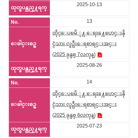
2025-10-13
13
ထိုင္ေပၿမိ ု႔ ေရႊ႔ေၿပာင္းနို
င္ငံသား လူဦးေရစာရင္းအင္း
(2025 ခုနွစ္ 7လကုန္)
2025-08-26
14
ထိုင္ေပၿမိ ု႔ ေရႊ႔ေၿပာင္းနို
င္ငံသား လူဦးေရစာရင္းအင္း
(2025 ခုနွစ္ 6လကုန္)
2025-07-23