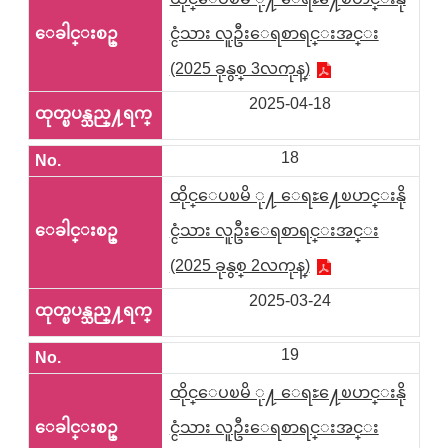
င္ငံသား လူဦးေရစာရင္းအင္း
(2025 ခုနွစ္ 3လကုန္)
2025-04-18
18
ထိုင္ေပၿမိ ု႔ ေရႊ႔ေၿပာင္းနို
င္ငံသား လူဦးေရစာရင္းအင္း
(2025 ခုနွစ္ 2လကုန္)
2025-03-24
19
ထိုင္ေပၿမိ ု႔ ေရႊ႔ေၿပာင္းနို
င္ငံသား လူဦးေရစာရင္းအင္း