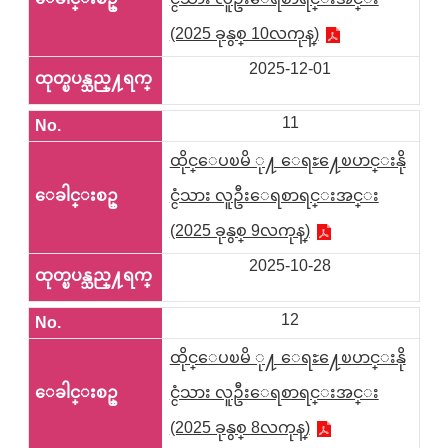
(2025 ခုနွစ္ 10လကုန္)
2025-12-01
11
ထိုင္ေပၿမိ ု႔ ေရႊ႔ေၿပာင္းနို
င္ငံသား လူဦးေရစာရင္းအင္း
(2025 ခုနွစ္ 9လကုန္)
2025-10-28
12
ထိုင္ေပၿမိ ု႔ ေရႊ႔ေၿပာင္းနို
င္ငံသား လူဦးေရစာရင္းအင္း
(2025 ခုနွစ္ 8လကုန္)