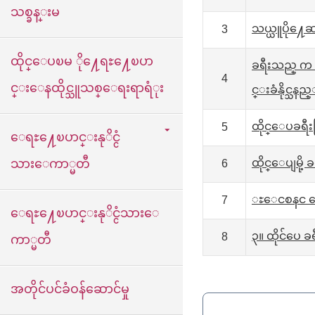
သစ္ခန္းမ
သယ္ယူပို႔ေ
3
ထိုင္ေပၿမ ို႔ေရႊ႔ေၿပာ
ခရီးသည္ က
4
င္းေနထိုင္သူသစ္ေရးရာရံုး
င္းခံနိုင္သနည
ထိုင္ေပခရီး
5
ေရႊ႔ေၿပာင္းနုိင္ငံ
သားေကာ္မတီ
ထိုင္ေပျမို
6
ႊေငစနင ဏေ်် 
7
ေရႊ႔ေၿပာင္းနုိင္ငံသားေ
၃။ ထိုင်ပေ ခ
8
ကာ္မတီ
အတိုင်ပင်ခံဝန်ဆောင်မှု