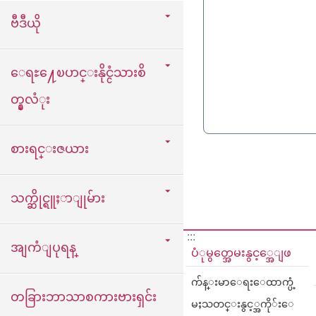
ဗီဒီယို
ေရႊ႔ေၿပာင္းနိုင္ငံသားစိ
တ္နွလံုး
စားရင္းဇယား
သက္ဆိုင္ရူႈာျုမ်ား
:::
အျကံျပုရန္
ပံုမွတ္အေမးနွင့္အေျဖ
က်န္းမာေရးေထာက္ပံ့
တခြားဘာသာစကားဗားရှင်း
မႈသတင္းနွင့္အကို်းေ