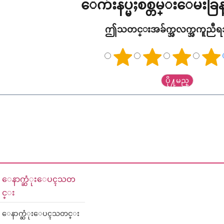
ေက်းနပ္မႈစစ္တမ္းေမးခ
ဤသတင္းအခ်က္အလက္အကူညီ
ေနာက္ဆံုးေပၚသတ
င္း
ေနာက္ဆံုးေပၚသတင္း