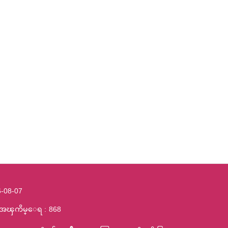
-08-07
႔အၾကိမ္ေရ
868