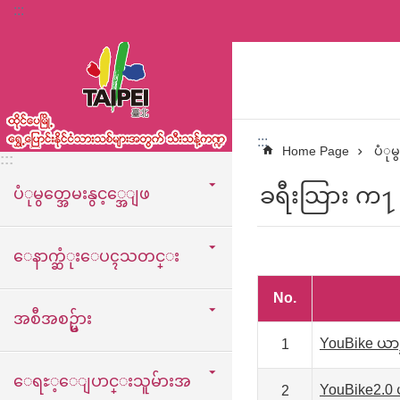
:::
အဓိကအကြောင်းအရာပိတ်ပင်မှုကိုကျော်လိုက်ပါ
:::
Home Page
ပံုမ
:::
ခရီးသြား က႑
ပံုမွတ္အေမးနွင့္အေျဖ
ေနာက္ဆံုးေပၚသတင္း
No.
အစီအစဥ္မ်ား
YouBike ယာဥ
1
ေရႊ့ေျပာင္းသူမ်ားအ
YouBike2.0 
2