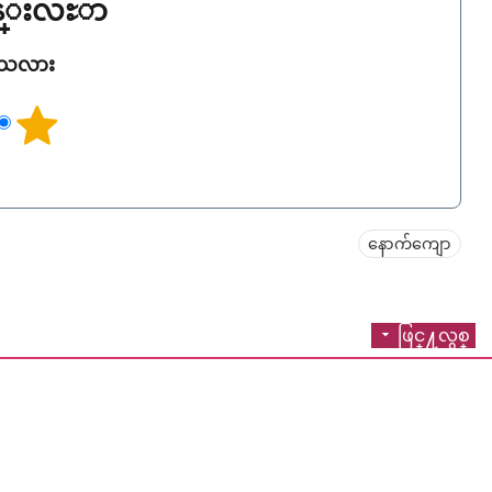
ြန္းလႊာ
ရသလား
နောက်ကျော
ဖြင္႔လွစ္