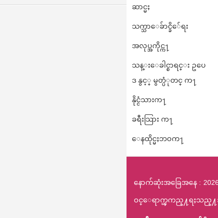
ဆာင္မႈ
သက္သာေခ်ာင္ခိ်ေရး
အလုပ္အကိုင္က႑
သန္းေခါင္စာရင္း ဥပေ
ဒ နွင့္ မွတ္ပံုတင္ က႑
နိုင္ငံသားက႑
ခရီးသြား က႑
ေနထိုင္မႈဘဝက႑
နောက်ဆုံးအခြေအနေ
2026
ဝင္ေရာက္ၾကည္႔ရႈသည္