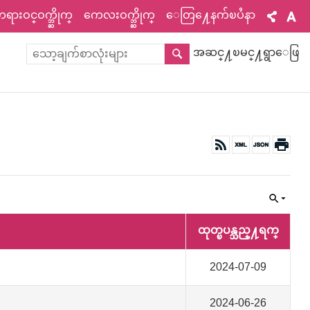
ားဝင္ဝက္ဘ္ဆိုက္
ကေလးဝက္ဘ္ဆိုက္
ေတြ႔ေနက်ၿပႆနာ
အဆင္႔ၿမင္႔ရွာေဖြ
ထုတ္ၿပန္သည္႔ရက္
2024-07-09
2024-06-26