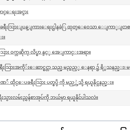
ဆာင္ေရးအငွား
 ခရီးသြားျပန္ျကားေရးဌါနခဲြ ထုတ္ေဝေသာ ေျကာ္ျငာစာတမ
္း။
သြား ဝက္ဘဆိုက္ လိပ္စာ နွင့္ အေျကာင္းအရာ။
့ ခရီးသြားအကို်းေဆာင္စင္တာ သည္ မည္သည့္ ေနရာ ၌ ရိွသနည္း၊
ထိုင္ေပခရီးသြား ပတ္စပို့ ကို မည့္ကဲ့သို့ ရယူနိုင္သနည္း။
ရီးသွားလမ်းညွှန်စာအုပ်ကို ဘယ်မှာ ရယူနိုင်ပါသလဲ။