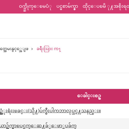
ဝက္ဘ္ဆိုက္ေၿမပံု
ပင္မစာမ်က္နွာ
ထိုင္ေပၿမိ ု႔အစိုးရတရ
ွတ္အေမးနွင့္အေျဖ
ခရီးသြား က႑
ေခါင္းစဥ္
္ဆံုးရံႈးၿခင္း(သို႔)ပ်က္စီးပါကဘာလုပ္သင္႔သနည္း။
ယာဥ္မ်က္နွာၿပင္မက္ေဆ႔ခ်္ေဖာ္ၿပခ်က္