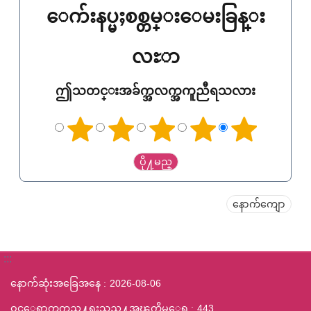
ေက်းနပ္မႈစစ္တမ္းေမးခြန္း
လႊာ
ဤသတင္းအခ်က္အလက္အကူညီရသလား
နောက်ကျော
:::
နောက်ဆုံးအခြေအနေ
2026-08-06
ဝင္ေရာက္ၾကည္႔ရႈသည္႔အၾကိမ္ေရ
443