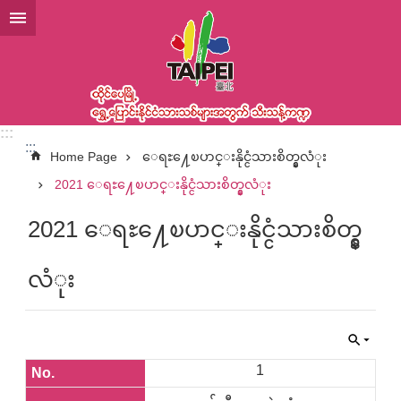
အဓိကအကြောင်းအရာပိတ်ပင်မှုကိုကျော်လိုက်ပါ
:::
:::
Home Page
ေရႊ႔ေၿပာင္းနိုင္ငံသားစိတ္နွလံုး
2021 ေရႊ႔ေၿပာင္းနိုင္ငံသားစိတ္နွလံုး
2021 ေရႊ႔ေၿပာင္းနိုင္ငံသားစိတ္နွ
လံုး
1