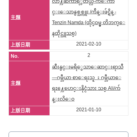
လာ႔ဆက်ာရီွတယ္လဲ-ကံေကာ
င္းေသာနွစ္သစ္ကူး /က်ိန္းဖ်င္ရိန္ -
Tenzin Namda (ထိုင္ဝမ္မွ တိဘက္ေ
နထိုင္သူသစ္)
2021-02-10
2
ဆီးနွင္းမရိွေသာေဆာင္းရာသီ
—ဂမ္ဘီယာ စာေရးသူ ：ဂမ္ဘီယာေ
ရႊ႔ေၿပာင္းနိုင္ငံသား သစ္ Ali/က်
န္းလိေဝ
2021-01-10