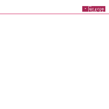
ဖြင္႔လွစ္