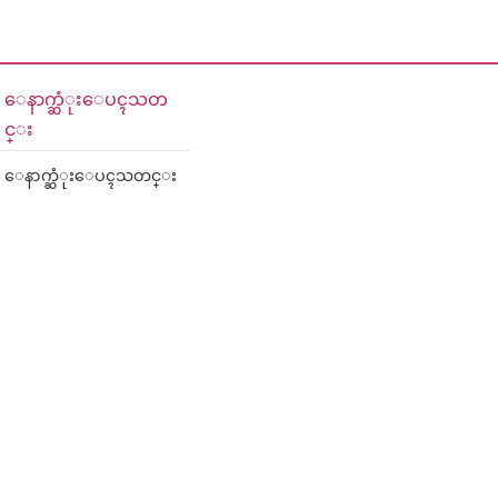
ေနာက္ဆံုးေပၚသတ
င္း
ေနာက္ဆံုးေပၚသတင္း