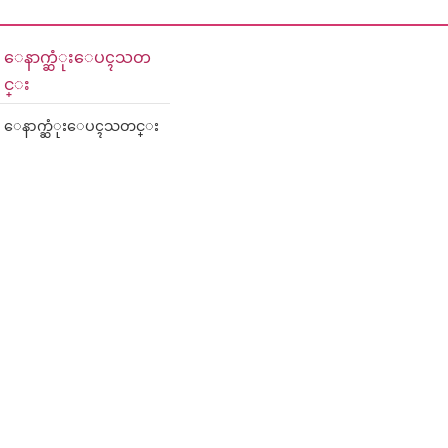
ေနာက္ဆံုးေပၚသတ
င္း
ေနာက္ဆံုးေပၚသတင္း