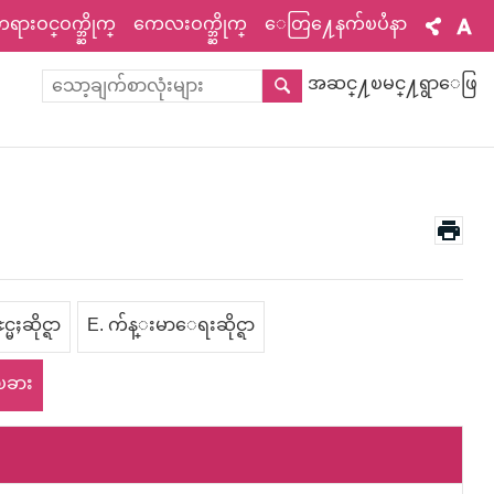
ားဝင္ဝက္ဘ္ဆိုက္
ကေလးဝက္ဘ္ဆိုက္
ေတြ႔ေနက်ၿပႆနာ
အဆင္႔ၿမင္႔ရွာေဖြ
္မႈဆိုင္ရာ
E. က်န္းမာေရးဆိုင္ရာ
ၿခား