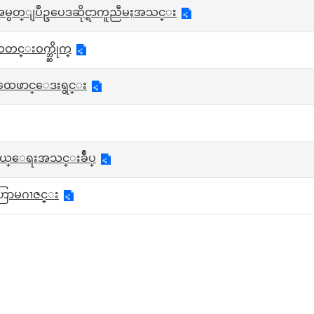
မွတ္ျပဳဥပေဒဆိုင္ရာကူညီမႈအသင္း
င္းဝက္ဘ္ဆိုက္
ိုးထေဖာင္ေဒးရွင္း
္ဆယ္ေရးအသင္းခ်ဳပ္
္းဟြာမဂၢဇင္း