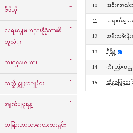
အစိုးရအသိအ
10
ဗီဒီယို
ဆရာက်န္းသတ
11
ေရႊ႔ေၿပာင္းနိုင္ငံသားစိ
အမ်ိဳးသမီးန
12
တ္နွလံုး
ရီရိန္
13
စားရင္းဇယား
က်ဳံးဟြာကယ
14
ထိုင္ဝမ္ကြမ
15
သက္ဆိုင္ရူႈာျုမ်ား
အျကံျပုရန္
တခြားဘာသာစကားဗားရှင်း