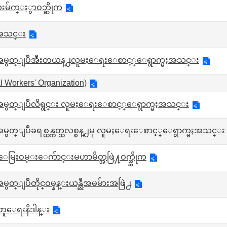
းမ်က္ႏွာဝဘ္ဆိုက
ေအအသင္း
အမွတ္ျပဳအီးတယန္႕လူမႈေရးေစာင့္ေရွာက္မႈအသင္း
 Workers' Organization)
အမွတ္ျပဳလိရွင္း လူမႈေရးေစာင့္ေရွာက္မႈအသင္း
မွတ္ျပဳခရစ္ယန္ကတ္သလစ္စန္႕မု လူမႈေရးေစာင့္ေရွာက္မႈအသင္း
္ေမြးဝမ္းေက်ာင္းမဟာမိတ္အဖြဲ႔ဝက္ဘ္ဆိုက
ွတ္ျပဳတိုင္ဝမ္နန္းယန္ညီအမမ်ားအဖြဲ႕
ူေရးနိဒါန္း