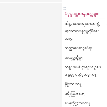
:::
ပံုမွတ္အေမးနွင့္အေျဖ
က်န္းမာေရးေထာက္ပံ့
မႈသတင္းနွင့္အကို်းေ
ဆာင္မႈ
သက္သာေခ်ာင္ခိ်ေရး
အလုပ္အကိုင္က႑
သန္းေခါင္စာရင္း ဥပေ
ဒ နွင့္ မွတ္ပံုတင္ က႑
နိုင္ငံသားက႑
ခရီးသြား က႑
ေနထိုင္မႈဘဝက႑