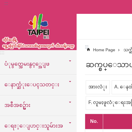
:::
အဓိကအကြောင်းအရာပိတ်ပင်မှုကိုကျော်လိုက်ပါ
:::
Home Page
သက္ဆ
:::
ဆက္စပ္ေသာယ
ပံုမွတ္အေမးနွင့္အေျဖ
ေနာက္ဆံုးေပၚသတင္း
အားလံုး
A. ေနထိုင္
F. လူမႈဖူလံုေရးအခြင
အစီအစဥ္မ်ား
No.
ေရႊ့ေျပာင္းသူမ်ားအ