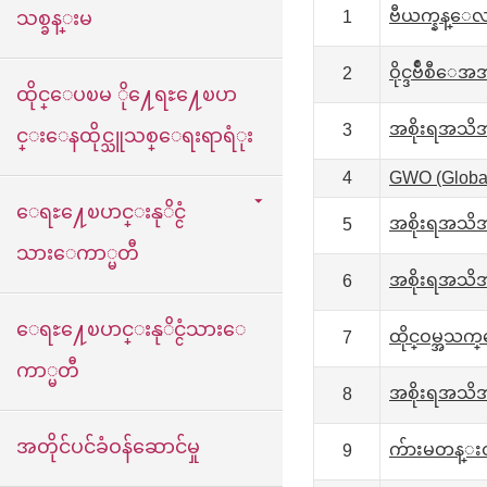
ဗီယက္နန္ေလ
သစ္ခန္းမ
1
ဝိုင္ဒဗ်ဳစီ
2
ထိုင္ေပၿမ ို႔ေရႊ႔ေၿပာ
အစိုးရအသိ
3
င္းေနထိုင္သူသစ္ေရးရာရံုး
4
GWO (Global
ေရႊ႔ေၿပာင္းနုိင္ငံ
အစိုးရအသိ
5
သားေကာ္မတီ
အစိုးရအသိအ
6
ေရႊ႔ေၿပာင္းနုိင္ငံသားေ
ထိုင္ဝမ္အသက
7
ကာ္မတီ
အစိုးရအသိအမ
8
အတိုင်ပင်ခံဝန်ဆောင်မှု
က်ားမတန္းတ
9