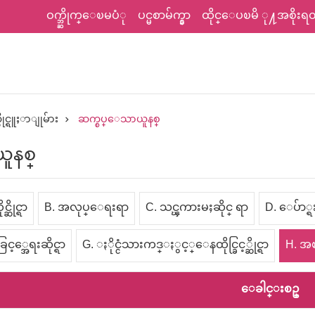
ဝက္ဘ္ဆိုက္ေၿမပံု
ပင္မစာမ်က္နွာ
ထိုင္ေပၿမိ ု႔အစိုးရတရ
ိုင္ရူႈာျုမ်ား
ဆက္စပ္ေသာယူနစ္
ူနစ္
ဆိုင္ရာ
B. အလုပ္ေရးရာ
C. သင္ၾကားမႈဆိုင္ ရာ
D. ေပ်ာ္ရႊင
့္အေရးဆိုင္ရာ
G. ႏိုင္ငံသားကဒ္ႏွင့္ေနထိုင္ခြင့္ဆိုင္ရာ
H. အ
ေခါင္းစဥ္