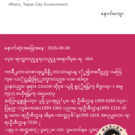
Affairs, Taipei City Government
နောက်ကျော
:::
နောက်ဆုံးအခြေအနေ
2026-08-08
ဝင္ေရာက္ၾကည္႔ရႈသည္႔အၾကိမ္ေရ
464
◎တခ်ဳိ႕ဘာသာစာအုပ္အခ်ိန္မီွဘာသာမျပန္ႏို္င္၍တၿပိဳင္တည္းမထြ
က္ေပးႏိုင္သည္ကိုခြင့္လႊတ္နားလည္ေပးေစခ်င္။
ဌာနတည္ေနရာ။ ၁၁ဝဝ၈ ထိုင္ေပျမို့ ရွင့္ယိရပ္ကြက္ စိဖူလမ္း အမွ
တ္(၁) ဗဟိုရပ္ကြက္ အဌမထပ္
ဆက္သြယ္ရန္ဖုန္နံပတ္။ ျမို့ျပအုပ္ခု်ပ္ေရး ဦးစီးဌာန 1999-6260 ဝင္ေ
ငြနည္းသူမ်ားအေပ1999-1981 ပညာေရးဦးစီးဌာန1999-1216 က်
န္းမာေရးဦးစီးဌာန အိမ္ေထာင္စျပုခိ်န1999-1816 အလုပ္သမားေရး
ရာဦးစီးဌာန-7038 ္
ႈန၄.ဝ ထက္အဆင့္ျမင့္ေသာ ျမသတ်နမ ျဖင့္ 800x600 ျဖ