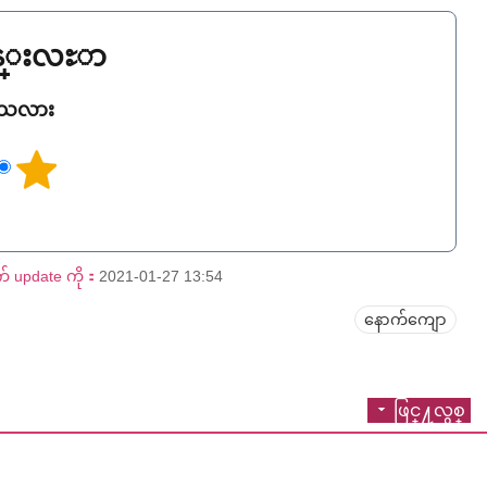
ြန္းလႊာ
ရသလား
update ကို：
2021-01-27 13:54
နောက်ကျော
ဖြင္႔လွစ္