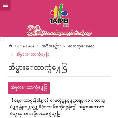
အဓိကအကြောင်းအရာပိတ်ပင်မှုကိုကျော်လိုက်ပါ
:::
:::
Home Page
အစီအစဥ္မ်ား
စားဝတ္ေနေရး
အိမ္ငွားေထာက္ပံ႔ေငြ
အိမ္ငွားေထာက္ပံ႔ေငြ
အိမ္ငွားေထာက္ပံ႔ေငြ
【ဝန္ေဆာင္မႈနိဒါန္း】ေနထိုင္ရန္နွင္႔ငွားရမ္းခ ေထာက္
ပံ႔ရန္လိုအပ္သည္႔ နိုင္ငံသား မ်ားကိုဂရုစိုက္ပါ၊ အိမ္ငွားခေထာက္
ပံ႔ေၾကး အပိုေထာက္ပံ႔ေငြ