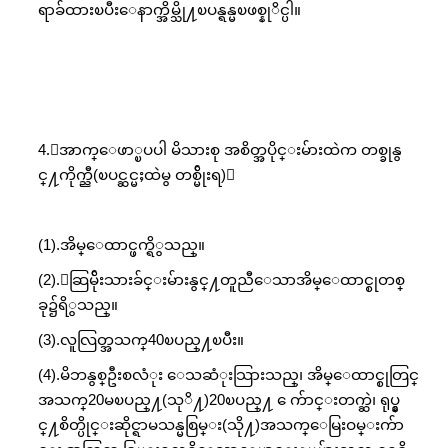
ရာခ်ထားၿပီးေနာက္အိမ္သို႔ၿပန္ရန္မၿဖစ္နုိင္ပါ။
4.ေအာက္ေဖာ္ၿပပါ မိသားစု အစိတ္အပိုင္းမ်ားထဲက တစ္ခုနွ
င္႔ကိုက္ညီ(ၿပင္ဆင္မႈထဲမွ တစ္မ်ိုးရ)：
(1).အိမ္ေထာင္ဖက္ရိွသည္။
(2).ေဆြမ်ိုးသားခ်င္းမ်ားနွင္႔တူညီေသာအိမ္ေထာင္စုတစ္
ခု၌ရိွသည္။
(3).လူလြတ္အသက္40ၿပည္႔ၿပီး။
(4).မိဘနွစ္ဦးစလံုး ေသဆံုးသြားသည္၊ အိမ္ေထာင္စုတြင္
အသက္20မၿပည္႔(သုိ႔)20ၿပည္႔ ေက်ာင္းတက္ဆဲ၊ ရုပ္နွ
င္႔စိတ္ပိုင္းဆိုင္ရာမသန္မစြမ္း(သို႔)အသက္ေမြးဝမ္းက်ာ