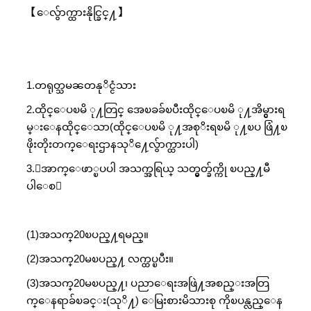
【ေလွ်ာက္ထားနိုင္ခြင္႔】
1.တရုတ္သမၼတနုိင္ငံသား
2.ထိုင္ေပၿမိ ု႔တြင္ အေၿခခ်ၿပီးထိုင္ေပၿမိ ု႔အိမ္ငွားရ
မ္းေနထိုင္ေသာ(ထိုင္ေပၿမိ ု႔အစုိးရၿမိ ု႔ၿပ ဖြံ႔ၿ
ဖိုးတိုးတက္ေရးဌာနသုိ႔ေလွ်ာက္ထားပါ)
3.ေအာက္ေဖာ္ၿပပါ အသက္အရြယ္ သတ္မွတ္ခ်က္ကို ၿပည္႔မီ
ပါေစ：
(1)အသက္20ၿပည္႔ရမည္။
(2)အသက္20မၿပည္႔ လက္ထပ္ၿပီး။
(3)အသက္20မၿပည္႔၊ ပညာေရးအဖြဲ႔အစည္းအတြ
က္ေနရာခ်ၿခင္း(သုိ႔) ေမြးစားမိသားစု ကိုၿပန္လည္ေန