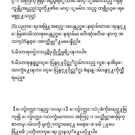
င္း အတြက္ စြမ္းရည္မရိွေသာေမာင္ႏွမမ်ားသည္ ဂရုစို
က္ရန္လိုအပ္သည္(သူတို႔၏ေမာင္ႏွမမ်ား သည္ တစ္ကိုယ္ေရၿ
ဖစ္သင္႔သည္)
(5).ပညာေရးအဖြဲ႔အစည္းၿပန္လည္ေနရာခ်ထားေရးနွင္႔
ေမြးစားမိသားစုၿပန္လည္ေနရာခ်မႈ ၿပီးဆုံးၿပီးေနာက္ အ
သက္25နွစ္ေအာက္အိမ္သုိ႔မၿပန္နိုင္ပါ။
5.မိသားစုဝင္မ်ားသည္ကိုယ္ပိုင္အိမ္မရိွၾကပါ။
6.မိသားစုနွစ္စဥ္ဝင္ေငြနွင္႔ပိုင္ဆုိင္မႈမ်ားသည္ လူေနအိမ္ေ
ထာက္ပံ႔ေၾကး ဝင္ေငြနွင္႔ပိုင္ဆုိင္မႈ စံနႈန္းမ်ားနွင္႔ကိုက္ညီ
ရမည္။
【ေလွ်ာက္လႊာနည္းလမ္း】ေလွ်ာက္လႊာပံုစံကိုၿဖည္႔စြ
က္၍ ေလွ်ာက္လႊာလက္ခံမႈကာလ အတြင္း သက္ဆိုင္ရာစာရြက္
စာတမ္းမ်ားကို မွတ္ပံုတင္စာၿဖင္႔ ၿဖစ္ေစ ၿမိ ု႔ၿပ
ဖြံ႔ၿဖိ ုးတိုးတက္ေရး ဌာနသုိ႔ေပးပို႔ပါ။