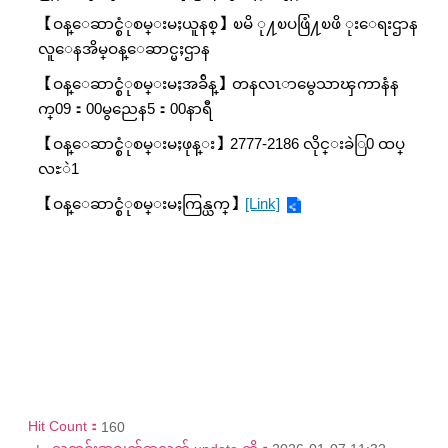
【ဝန္ေဆာင္စံုစမ္းမႈယူနစ္】ၿမိ ု႔ၿပဖြံ႔ၿဖိ ုးေရးဌာန
လူေနအိမ္ဝန္ေဆာင္မႈဌာန
【ဝန္ေဆာင္စံုစမ္းမႈအခ်ိန္】တနလၤာမွေသာၾကာနံန
က္09：00မွညေန5：00နာရီ
【ဝန္ေဆာင္စံုစမ္းမႈဖုန္း】2777-2186 လိုင္းခဲြ0 ထပ္
လႊဲ1
【ဝန္ေဆာင္စံုစမ္းမႈကြန္ယက္】
[Link]
Hit Count：
160