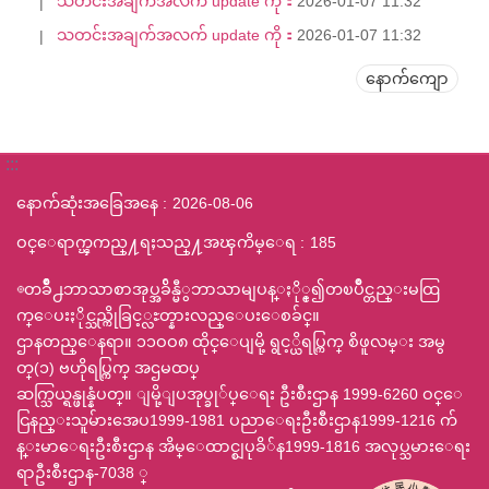
သတင်းအချက်အလက် update ကို：
2026-01-07 11:32
သတင်းအချက်အလက် update ကို：
2026-01-07 11:32
နောက်ကျော
:::
နောက်ဆုံးအခြေအနေ
2026-08-06
ဝင္ေရာက္ၾကည္႔ရႈသည္႔အၾကိမ္ေရ
185
◎တခ်ဳိ႕ဘာသာစာအုပ္အခ်ိန္မီွဘာသာမျပန္ႏို္င္၍တၿပိဳင္တည္းမထြ
က္ေပးႏိုင္သည္ကိုခြင့္လႊတ္နားလည္ေပးေစခ်င္။
ဌာနတည္ေနရာ။ ၁၁ဝဝ၈ ထိုင္ေပျမို့ ရွင့္ယိရပ္ကြက္ စိဖူလမ္း အမွ
တ္(၁) ဗဟိုရပ္ကြက္ အဌမထပ္
ဆက္သြယ္ရန္ဖုန္နံပတ္။ ျမို့ျပအုပ္ခု်ပ္ေရး ဦးစီးဌာန 1999-6260 ဝင္ေ
ငြနည္းသူမ်ားအေပ1999-1981 ပညာေရးဦးစီးဌာန1999-1216 က်
န္းမာေရးဦးစီးဌာန အိမ္ေထာင္စျပုခိ်န1999-1816 အလုပ္သမားေရး
ရာဦးစီးဌာန-7038 ္