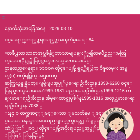
:::
နောက်ဆုံးအခြေအနေ
2026-08-10
ဝင္ေရာက္ၾကည္႔ရႈသည္႔အၾကိမ္ေရ
84
◎တခ်ဳိ႕ဘာသာစာအုပ္အခ်ိန္မီွဘာသာမျပန္ႏို္င္၍တၿပိဳင္တည္းမထြ
က္ေပးႏိုင္သည္ကိုခြင့္လႊတ္နားလည္ေပးေစခ်င္။
ဌာနတည္ေနရာ။ ၁၁ဝဝ၈ ထိုင္ေပျမို့ ရွင့္ယိရပ္ကြက္ စိဖူလမ္း အမွ
တ္(၁) ဗဟိုရပ္ကြက္ အဌမထပ္
ဆက္သြယ္ရန္ဖုန္နံပတ္။ ျမို့ျပအုပ္ခု်ပ္ေရး ဦးစီးဌာန 1999-6260 ဝင္ေ
ငြနည္းသူမ်ားအေပ1999-1981 ပညာေရးဦးစီးဌာန1999-1216 က်
န္းမာေရးဦးစီးဌာန အိမ္ေထာင္စျပုခိ်န1999-1816 အလုပ္သမားေရး
ရာဦးစီးဌာန-7038 ္
ႈန၄.ဝ ထက္အဆင့္ျမင့္ေသာ ျမသတ်နမ ျဖင့္ 800x600 ျဖ
စ္ေသာ မန်သူကအငသည ျဖင့္ဖတ္ရႈရန္အျကံျပုပါသည္ ဃဥ
ဏံြ့ြႊႈ် ၂ဝ၁၂ ထိုင္ေပျမို့အစိုးရျပည္သူ့အုပ္ခု်ပ္ေရးဌာနဗူူ
ံြြႊႈ် ြ်နွနြ်ဠနီ