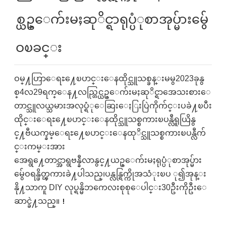
စ္ယဥ္ေက်းမႈဆုိင္ရာရုပ္ပံုစာအုပ္မ်ားမွ်ေ
ဝၿခင္း
ဝမ္႔ဟြာေရႊ႔ေၿပာင္းေနထိုင္သူသစ္ခန္းမမွ2023ခုနွ
စ္4လ29ရက္ေန႔လည္တြင္ယဥ္ေက်းမႈဆုိင္ရာအေသးစားေ
တာင္သူလယ္သမားအလုပ္ရံုေဆြးေႏြးပြဲကိုက်င္းပခဲ႔ၿပီး
ထိုင္းေရႊ႔ေၿပာင္းေနထိုင္သူသစ္စကားၿပန္လီရူယြိနွ
င္႔ဗီယက္နမ္ေရႊ႔ေၿပာင္းေနထုိင္သူသစ္စကားၿပန္လီက်
င္းကမ္းအား
အေရွ႔ေတာင္အာရွဗန္နီလာနွင္႔ယဥ္ေက်းမႈရုပ္ပံုစာအုပ္မ်ား
မွ်ေဝရန္ဖိတ္ၾကားခဲ႔ပါသည္၊ပန္လန္ရြက္ကိုအသံုးၿပ ု၍အုန္း
နို႔သာကူ DIY လုပ္ရန္မိဘကေလးစုစုေပါင္း30ဦးကိုဦးေ
ဆာင္ခဲ႔သည္။！