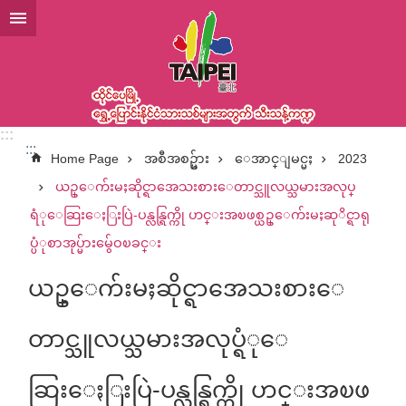
အဓိကအကြောင်းအရာပိတ်ပင်မှုကိုကျော်လိုက်ပါ
:::
:::
Home Page
အစီအစဥ္မ်ား
ေအာင္ျမင္မႈ
2023
ယဥ္ေက်းမႈဆိုင္ရာအေသးစားေတာင္သူလယ္သမားအလုပ္
ရံုေဆြးေႏြးပြဲ-ပန္လန္ရြက္ကို ဟင္းအၿဖစ္ယဥ္ေက်းမႈဆုိင္ရာရု
ပ္ပံုစာအုပ္မ်ားမွ်ေဝၿခင္း
ယဥ္ေက်းမႈဆိုင္ရာအေသးစားေ
တာင္သူလယ္သမားအလုပ္ရံုေ
ဆြးေႏြးပြဲ-ပန္လန္ရြက္ကို ဟင္းအၿဖ