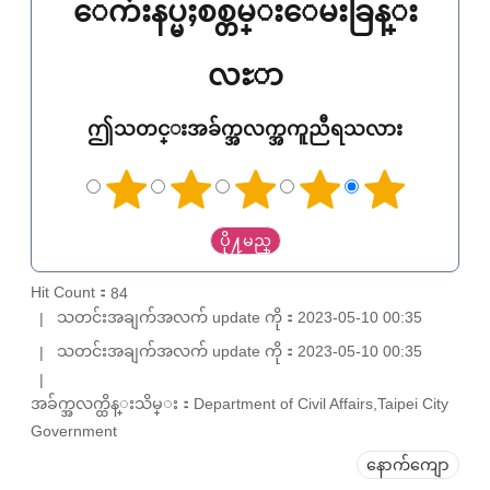
ေက်းနပ္မႈစစ္တမ္းေမးခြန္း
လႊာ
ဤသတင္းအခ်က္အလက္အကူညီရသလား
Hit Count：
84
သတင်းအချက်အလက် update ကို：2023-05-10 00:35
သတင်းအချက်အလက် update ကို：2023-05-10 00:35
အခ်က္အလက္ထိန္းသိမ္း：Department of Civil Affairs,Taipei City
Government
နောက်ကျော