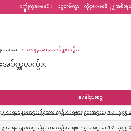
ဝက္ဘ္ဆိုက္ေၿမပံု
ပင္မစာမ်က္နွာ
ထိုင္ေပၿမိ ု႔အစိုးရတရ
ရင္းဇယား
စားရင္းအင္းအခ်က္အလက္မ်ား
အခ်က္အလက္မ်ား
ေခါင္းစဥ္
ု႔ ေရႊ႔ေၿပာင္းနိုင္ငံသား လူဦးေရစာရင္းအင္း (2021 ခုနွစ္ 
ု႔ ေရႊ႔ေၿပာင္းနိုင္ငံသား လူဦးေရစာရင္းအင္း (2021 ခုနွစ္ 