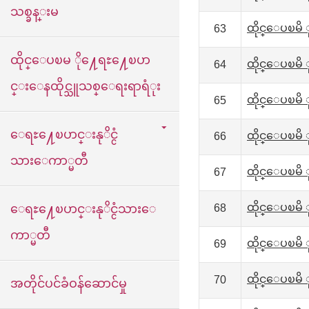
သစ္ခန္းမ
ထိုင္ေပၿမိ 
63
ထိုင္ေပၿမ ို႔ေရႊ႔ေၿပာ
ထိုင္ေပၿမိ 
64
င္းေနထိုင္သူသစ္ေရးရာရံုး
ထိုင္ေပၿမိ 
65
ေရႊ႔ေၿပာင္းနုိင္ငံ
ထိုင္ေပၿမိ 
66
သားေကာ္မတီ
ထိုင္ေပၿမိ 
67
ထိုင္ေပၿမိ 
ေရႊ႔ေၿပာင္းနုိင္ငံသားေ
68
ကာ္မတီ
ထိုင္ေပၿမိ 
69
ထိုင္ေပၿမိ 
70
အတိုင်ပင်ခံဝန်ဆောင်မှု