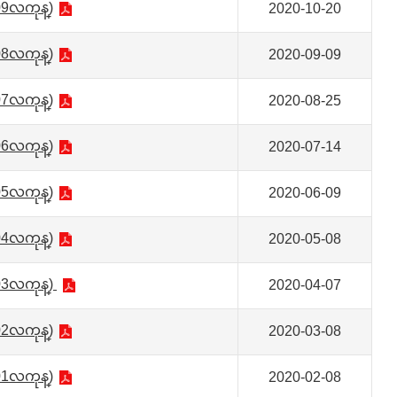
09လကုန္)
2020-10-20
08လကုန္)
2020-09-09
07လကုန္)
2020-08-25
06လကုန္)
2020-07-14
05လကုန္)
2020-06-09
04လကုန္)
2020-05-08
03လကုန္)
2020-04-07
02လကုန္)
2020-03-08
01လကုန္)
2020-02-08