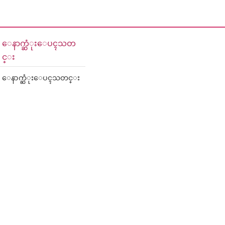
ေနာက္ဆံုးေပၚသတ
င္း
ေနာက္ဆံုးေပၚသတင္း