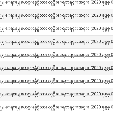
ု႔ ေရႊ႔ေၿပာင္းနိုင္ငံသား လူဦးေရစာရင္းအင္း (2020 ခုနွစ္ 
ု႔ ေရႊ႔ေၿပာင္းနိုင္ငံသား လူဦးေရစာရင္းအင္း (2020 ခုနွစ္ 
ု႔ ေရႊ႔ေၿပာင္းနိုင္ငံသား လူဦးေရစာရင္းအင္း (2020 ခုနွစ္ 
ု႔ ေရႊ႔ေၿပာင္းနိုင္ငံသား လူဦးေရစာရင္းအင္း (2020 ခုနွစ္ 
ု႔ ေရႊ႔ေၿပာင္းနိုင္ငံသား လူဦးေရစာရင္းအင္း (2020 ခုနွစ္ 
ု႔ ေရႊ႔ေၿပာင္းနိုင္ငံသား လူဦးေရစာရင္းအင္း (2020 ခုနွစ္ 
ု႔ ေရႊ႔ေၿပာင္းနိုင္ငံသား လူဦးေရစာရင္းအင္း (2020 ခုနွစ္ 
ု႔ ေရႊ႔ေၿပာင္းနိုင္ငံသား လူဦးေရစာရင္းအင္း (2020 ခုနွစ္ 
ု႔ ေရႊ႔ေၿပာင္းနိုင္ငံသား လူဦးေရစာရင္းအင္း (2020 ခုနွစ္ 