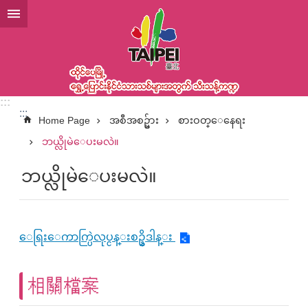
အဓိကအကြောင်းအရာပိတ်ပင်မှုကိုကျော်လိုက်ပါ
:::
:::
Home Page
အစီအစဥ္မ်ား
စားဝတ္ေနေရး
ဘယ္လိုမဲေပးမလဲ။
ဘယ္လိုမဲေပးမလဲ။
ေရြးေကာက္ပြဲလုပ္ငန္းစဥ္နိဒါန္း
相關檔案