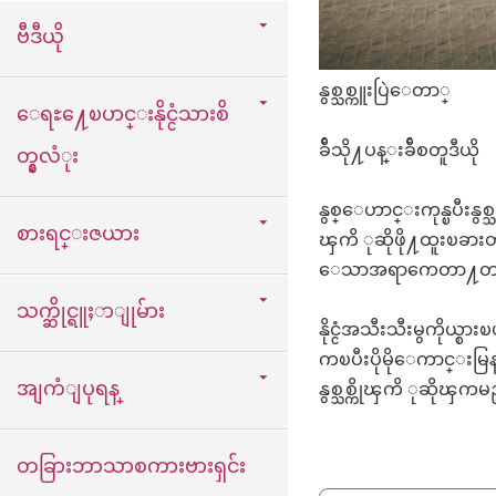
ဗီဒီယို
နွစ္သစ္ကူးပြဲေတာ္
ေရႊ႔ေၿပာင္းနိုင္ငံသားစိ
ခ်ီသို႔ပန္းခ်ီစတူဒီယို
တ္နွလံုး
နွစ္ေဟာင္းကုန္ၿပီးနွစ
စားရင္းဇယား
ၾကိ ုဆိုဖို႔ထူးၿခာ
ေသာအရာကေတာ႔တရုတ္ရိ
သက္ဆိုင္ရူႈာျုမ်ား
နိုင္ငံအသီးသီးမွကိုယ္
ကၿပီးပိုမိုေကာင္းမ
အျကံျပုရန္
နွစ္သစ္ကိုၾကိ ုဆို
တခြားဘာသာစကားဗားရှင်း