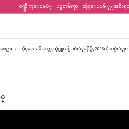
ဝက္ဘ္ဆိုက္ေၿမပံု
ပင္မစာမ်က္နွာ
ထိုင္ေပၿမိ ု႔အစိုးရတရ
စဥ္မ်ား
ထိုင္ေပၿမိ ု႔ေနထိုင္သူသစ္မ်ားမီးပံုခရိုင္ရိွ2023ထိုင္ဝမ္မီးပံု
ာ္