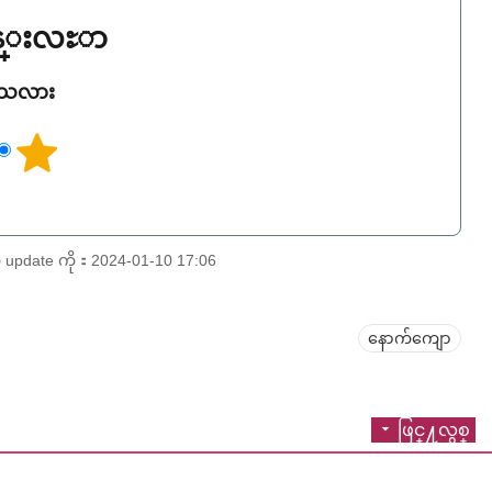
ြန္းလႊာ
ရသလား
date ကို：2024-01-10 17:06
နောက်ကျော
ဖြင္႔လွစ္