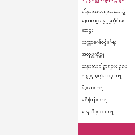
က်န္းမာေရးေထာက္ပံ့
မႈသတင္းနွင့္အကို်းေ
ဆာင္မႈ
သက္သာေခ်ာင္ခိ်ေရး
အလုပ္အကိုင္က႑
သန္းေခါင္စာရင္း ဥပေ
ဒ နွင့္ မွတ္ပံုတင္ က႑
နိုင္ငံသားက႑
ခရီးသြား က႑
ေနထိုင္မႈဘဝက႑