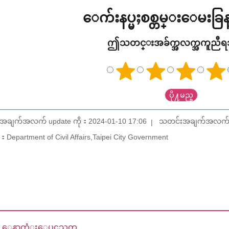
ေက်းနပ္မႈစစ္တမ္းေမးခ
ဤသတင္းအခ်က္အလက္အကူညီ
အချက်အလက် update ကို：2024-01-10 17:06
သတင်းအချက်အလက် up
Department of Civil Affairs,Taipei City Government
ေနာက္ဆံုးေပၚသတ