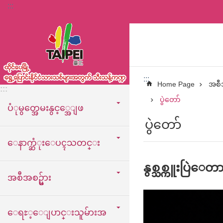
:::
အဓိကအကြောင်းအရာပိတ်ပင်မှုကိုကျော်လိုက်ပါ
:::
Home Page
အစီအ
:::
ပွဲတော်
ပံုမွတ္အေမးနွင့္အေျဖ
ပွဲတော်
ေနာက္ဆံုးေပၚသတင္း
နွစ္သစ္ကူးပြဲေတ
အစီအစဥ္မ်ား
ေရႊ့ေျပာင္းသူမ်ားအ