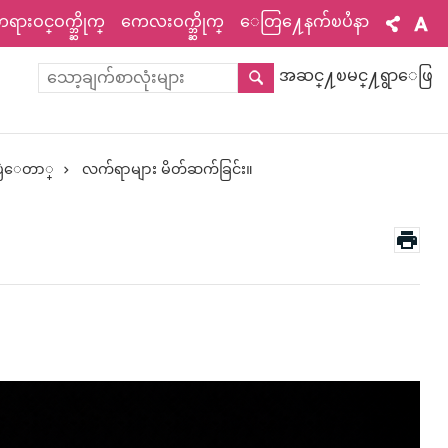
ားဝင္ဝက္ဘ္ဆိုက္
ကေလးဝက္ဘ္ဆိုက္
ေတြ႔ေနက်ၿပႆနာ
အဆင္႔ၿမင္႔ရွာေဖြ
ုးပြဲေတာ္
လက်ရာများ မိတ်ဆက်ခြင်း။