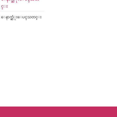
င္း
ေနာက္ဆံုးေပၚသတင္း