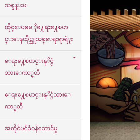
သစ္ခန္းမ
ထိုင္ေပၿမ ို႔ေရႊ႔ေၿပာ
င္းေနထိုင္သူသစ္ေရးရာရံုး
ေရႊ႔ေၿပာင္းနုိင္ငံ
သားေကာ္မတီ
ေရႊ႔ေၿပာင္းနုိင္ငံသားေ
ကာ္မတီ
အတိုင်ပင်ခံဝန်ဆောင်မှု