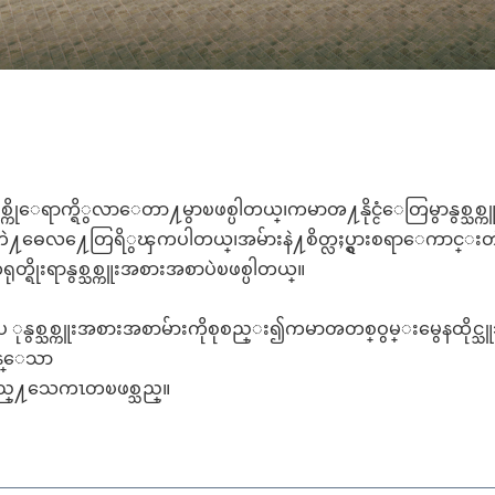
္သစ္ကိုေရာက္ရိွလာေတာ႔မွာၿဖစ္ပါတယ္၊ကမာၻ႔နုိင္ငံေတြမွာနွစ္သစ္ကူ
းတဲ႔ဓေလ႔ေတြရိွၾကပါတယ္၊အမ်ားနဲ႔စိတ္လႈပ္ရွားစရာေကာင္း
ုးရာနွစ္သစ္ကူးအစားအစာပဲၿဖစ္ပါတယ္။
စားၿပ ုနွစ္သစ္ကူးအစားအစာမ်ားကိုစုစည္း၍ကမာၻတစ္ဝွမ္းမွေနထိုင္သူ
ြန္ေသာ
ၾကမည္႔သေကၤတၿဖစ္သည္။