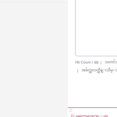
သတင်း
Hit Count：
88
အခ်က္အလက္ထိန္းသိမ္း：
:::
ပံုမွတ္အေမးနွင့္အေျဖ