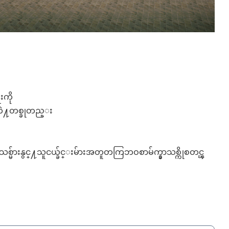
းကို
တဲ႔တစ္ခုတည္း
သစ္မ်ားနွင္႔သူငယ္ခ်င္းမ်ားအတူတကြဘဝစာမ်က္နွာသစ္ကိုစတင္ၾ