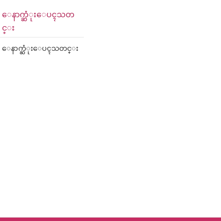
ေနာက္ဆံုးေပၚသတ
င္း
ေနာက္ဆံုးေပၚသတင္း