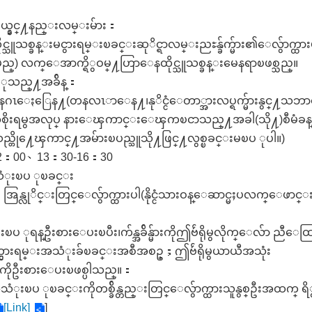
ယ္နွင္႔နည္းလမ္းမ်ား：
င္သူသစ္ခန္းမငွားရမ္းၿခင္းဆုိင္ရာလမ္းညႊန္ခ်က္မ်ား၏ေလွ်ာက္ထာ
မည္) လက္ေအာက္ရိွဝမ္႔ဟြာေနထိုင္သူသစ္ခန္းမေနရာၿဖစ္သည္။
ပ ုသည္႔အခ်ိန္：
နဂၤေႏြေန႔(တနလၤာေန႔၊နုိင္ငံေတာ္အားလပ္ရက္မ်ားနွင္႔သဘ
းရမွအလုပ္ နားေၾကာင္းေၾကၿငာသည္႔အခါ(သို႔)စီမံခန္႔ခြဲေရး
တို႔ေၾကာင္႔အမ်ားၿပည္သူသို႔ဖြင္႔လွစ္ၿခင္းမၿပ ုပါ။)
-12：00、13：30-16：30
သံုးၿပ ုၿခင္း
န္လုိင္းတြင္ေလွ်ာက္ထားပါ(နိုင္ငံသားဝန္ေဆာင္မႈပလက္ေဖာင္း 
ပ ုရန္ဦးစားေပးၿပီး၊က်န္အခ်ိန္မ်ားကိုဤဗ်ဴရိုမွလိုက္ေလ်ာ ည
ငွားရမ္းအသံုးခ်ၿခင္းအစီအစဥ္；ဤဗ်ဴရိုမွယာယီအသံုး
ရိုကိုဦးစားေပးၿဖစ္ပါသည္။：
ုးၿပ ုၿခင္းကိုတစ္ခ်ိန္တည္းတြင္ေလွ်ာက္ထားသူနွစ္ဦးအထက္ ရိ
[Link]
]