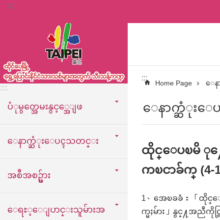
:::
အဓိကအကြောင်းအရာပိတ်ပင်မှုကိုကျော်လိုက်ပါ
:::
Home Page
ေ
:::
ေနာက္ဆံုး
ပံုမွတ္အေမးနွင့္အေျဖ
ေနာက္ဆံုးေပၚသတင္း
ထိုင္ေပၿမိ ု႔
ကၿငာခ်က္ (4-1
အစီအစဥ္မ်ား
1、အေၿခခံ：「ထိုင္ေပၿမ
ေရႊ့ေျပာင္းသူမ်ားအ
က္မႈမ်ား」နွင္႔အညီကိုင္