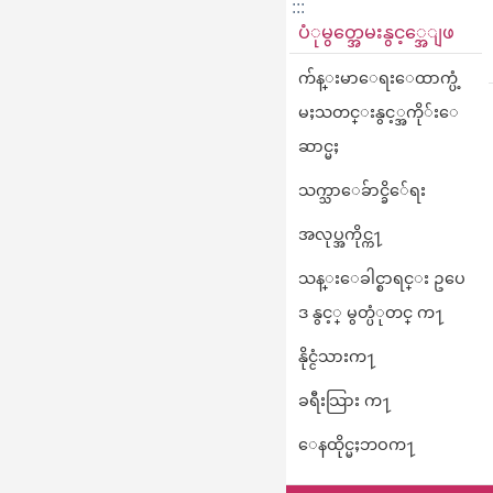
:::
ပံုမွတ္အေမးနွင့္အေျဖ
က်န္းမာေရးေထာက္ပံ့
မႈသတင္းနွင့္အကို်းေ
ဆာင္မႈ
သက္သာေခ်ာင္ခိ်ေရး
အလုပ္အကိုင္က႑
သန္းေခါင္စာရင္း ဥပေ
ဒ နွင့္ မွတ္ပံုတင္ က႑
နိုင္ငံသားက႑
ခရီးသြား က႑
ေနထိုင္မႈဘဝက႑