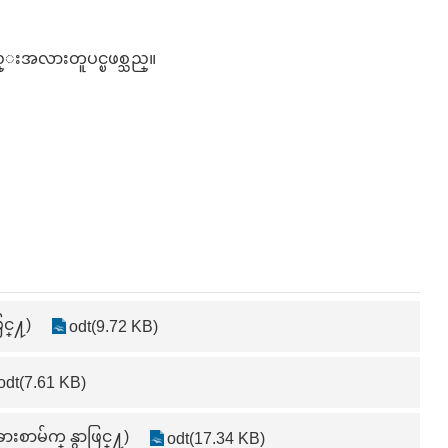
ည္းအလားတူပင္ၿဖစ္သည္။
င္႔)
odt(9.72 KB)
odt(7.61 KB)
းစာမ်က္ နွာဖြင္႔)
odt(17.34 KB)