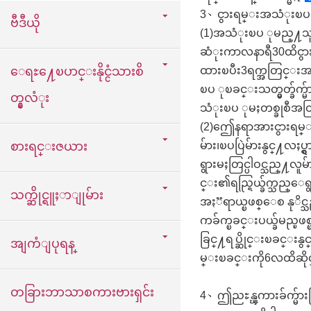
3、ငွားရမ္းအသံုးၿပ
ဗီဒီယို
(1)အသံုးၿပ ုမည္႔သူမ
ဆံုးကာလနာရီ30ထိငွားယူ
ေရႊ႔ေၿပာင္းနိုင္ငံသားစိ
ထားၿပီး3ရက္အတြင္းအ
ၿပ ုၿခင္းသတ္မွတ္ခ်က္
တ္နွလံုး
သံုးၿပ ုမႈတစ္ခုစီအတြက္
(2)ဤေနရာအားငွားရမ္းရ
စားရင္းဇယား
မ်ား၊ၿပပြဲမ်ားနွင္႔လ
ရွားမႈတြင္ပါဝင္သည္႔
င္း၏ရည္ရြယ္ခ်က္သည္ေရ
သက္ဆိုင္ရူႈာျုမ်ား
အႏၱရာယ္ၿဖစ္ေစ နုိင္
ကခ်က္ၿခင္းပယ္ခ်မည္ၿ
ခြင္႔ရပ္ဆိုင္းၿခင္းနွ
အျကံျပုရန္
မ္းၿခင္းကို6လထိဆိုင
တခြားဘာသာစကားဗားရှင်း
4、ဤညႊန္ၾကားခ်က္မ်ား