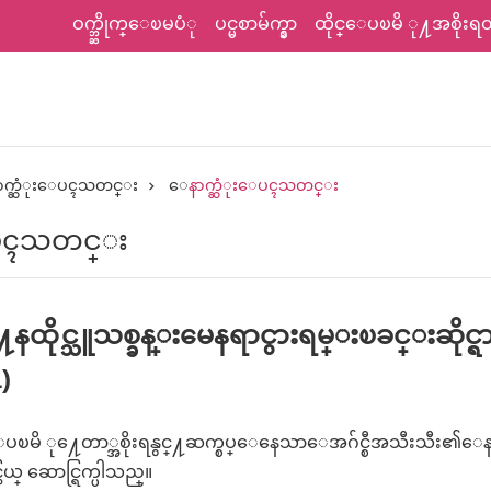
ဝက္ဘ္ဆိုက္ေၿမပံု
ပင္မစာမ်က္နွာ
ထိုင္ေပၿမိ ု႔အစိုးရတရ
နာက္ဆံုးေပၚသတင္း
ေနာက္ဆံုးေပၚသတင္း
ေပၚသတင္း
ေနထိုင္သူသစ္ခန္းမေနရာငွားရမ္းၿခင္းဆိုင္
)
ိ ု႔ေတာ္အစိုးရနွင္႔ဆက္စပ္ေနေသာေအဂ်င္စီအသီးသီး၏ေနရာ မ်
တြယ္ ေဆာင္ရြက္ပါသည္။