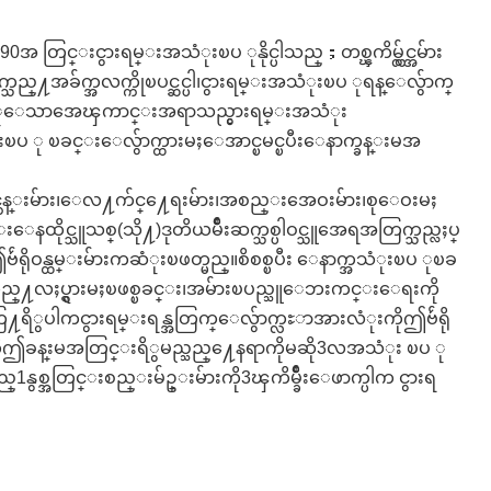
င္းငွားရမ္းအသံုးၿပ ုနိုင္ပါသည္；တစ္ၾကိမ္လွ်င္အမ်ား
သက္သည္႔အခ်က္အလက္ကိုၿပင္ဆင္ပါ၊ငွားရမ္းအသံုးၿပ ုရန္ေလွ်ာက္
သံုးၿပ ုေသာအေၾကာင္းအရာသည္ငွားရမ္းအသံုး
သံုးၿပ ု ၿခင္းေလွ်ာက္ထားမႈေအာင္ၿမင္ၿပီးေနာက္ခန္းမအ
၊သင္တန္းမ်ား၊ေလ႔က်င္႔ေရးမ်ား၊အစည္းအေဝးမ်ား၊စုေဝးမႈ
နထိုင္သူသစ္(သို႔)ဒုတိယမ်ိဳးဆက္သစ္ပါဝင္သူအေရအတြက္သည္လႈပ္
ိုဝန္ထမ္းမ်ားကဆံုးၿဖတ္မည္။စိစစ္ၿပီး ေနာက္အသံုးၿပ ုၿခ
ုတ္သည္႔လႈပ္ရွားမႈၿဖစ္ၿခင္း၊အမ်ားၿပည္သူေဘးကင္းေရးကို
ြ႔ရိွပါကငွားရမ္းရန္အတြက္ေလွ်ာက္လႊာအားလံုးကိုဤဗ်ဴရို
်ားကိုဤခန္းမအတြင္းရိွမည္သည္႔ေနရာကိုမဆို3လအသံုး ၿပ ု
သည္1နွစ္အတြင္းစည္းမ်ဥ္းမ်ားကို3ၾကိမ္ခ်ိဳးေဖာက္ပါက ငွားရ