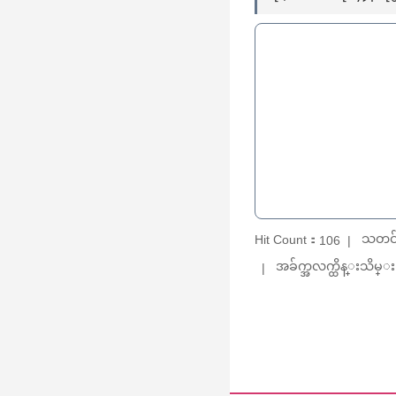
သတင်
Hit Count：
106
အခ်က္အလက္ထိန္းသိမ္း：