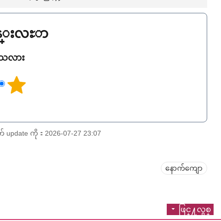
ြန္းလႊာ
ရသလား
pdate ကို：2026-07-27 23:07
နောက်ကျော
ဖြင္႔လွစ္