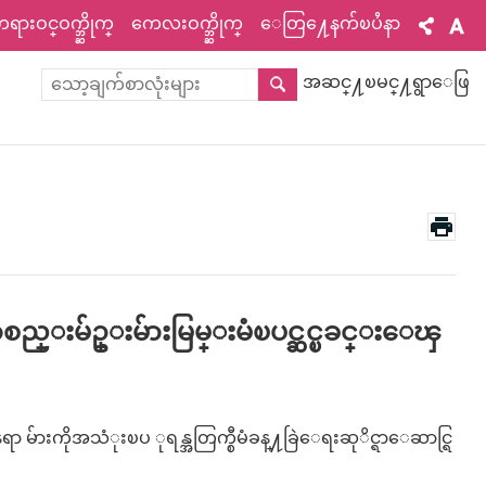
ားဝင္ဝက္ဘ္ဆိုက္
ကေလးဝက္ဘ္ဆိုက္
ေတြ႔ေနက်ၿပႆနာ
အဆင္႔ၿမင္႔ရွာေဖြ
ရာစည္းမ်ဥ္းမ်ားမြမ္းမံၿပင္ဆင္ၿခင္းေၾ
ားကိုအသံုးၿပ ုရန္အတြက္စီမံခန္႔ခြဲေရးဆုိင္ရာေဆာင္ရြ