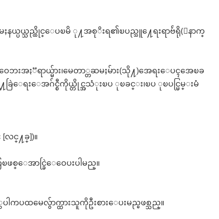
းမႈနယ္ပယ္သည္ထိုင္ေပၿမိ ု႔အစုိးရ၏ၿပည္သူ႔ေရးရာဗ်ဴရို(ေနာက္
ာဝေဘးအႏၱရာယ္မ်ား၊မေတာ္တဆမႈမ်ား(သို႔)အေရးေပၚအေၿခ
ေအဂ်င္စီကိုယ္တိုင္အသံုးၿပ ုၿခင္း၊ၿပ ုၿပင္မြမ္းမံ
[လင္႔ခ္])။
ီေထြၿဖစ္ေအာင္ခြဲေဝေပးပါမည္။
ွပါကပထမေလွ်ာက္ထားသူကိုဦးစားေပးမည္ၿဖစ္သည္။