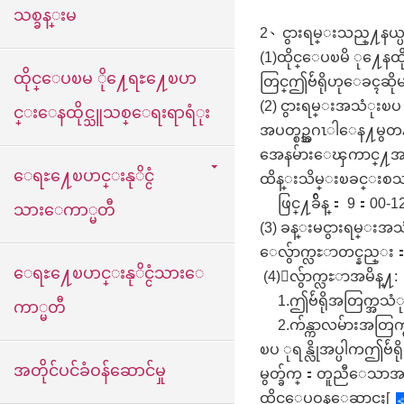
သစ္ခန္းမ
2、ငွားရမ္းသည္႔နယ္ပ
(1)ထိုင္ေပၿမိ ု႔ေနထို
ထိုင္ေပၿမ ို႔ေရႊ႔ေၿပာ
တြင္ဤဗ်ဴရိုဟုေခၚဆို
(2) ငွားရမ္းအသံုးၿ
င္းေနထိုင္သူသစ္ေရးရာရံုး
အပတ္စဥ္အဂၤါေန႔မွတ
အေနမ်ားေၾကာင္႔အစို
ေရႊ႔ေၿပာင္းနုိင္ငံ
ထိန္းသိမ္းၿခင္းစသည္
ဖြင္႔ခ်ိန္： 9：00
သားေကာ္မတီ
(3) ခန္းမငွားရမ္းအ
ေလွ်ာက္လႊာတင္နည္း：အြ
ေရႊ႔ေၿပာင္းနုိင္ငံသားေ
(4)ေလွ်ာက္လႊာအမိန္႔:
1.ဤဗ်ဴရိုအတြက္အသံုးၿ
ကာ္မတီ
2.က်န္ကာလမ်ားအတြက္
ၿပ ုရန္လိုအပ္ပါကဤဗ်ဴ
အတိုင်ပင်ခံဝန်ဆောင်မှု
မွတ္ခ်က္：တူညီေသာအသံ
ထိုင္ေပဝန္ေဆာင္မႈ[