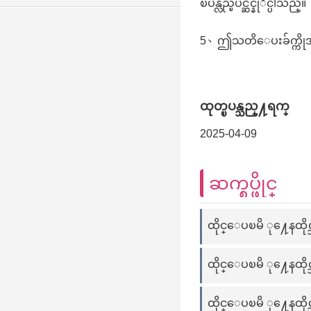
ၿပန္လည္ၿပင္ဆင္နုိင္ပါသည္။
5、ဤသတိေပးခ်က္ကိုအတည
ထုတ္ၿပန္သည္႔ရက္
2025-04-09
ဆက္စပ္ဖိုင္
ထိုင္ေပၿမိ ု႔ေနထို
ထိုင္ေပၿမိ ု႔ေနထိုင
ထိုင္ေပၿမိ ု႔ေနထိုင