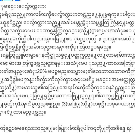
 ုၿခင္းေလွ်ာက္လႊာ:
ရိွသည္႔ကာလမ်ားကိုေလွ်ာက္လႊာတင္သည္႔ေန႔မွရက္ေပါင္း90အ တြ
နုိင္သည္၊ ေလွ်ာက္ထားသည္႔အခါၿပန္လည္သံုးသပ္ရန္အတြက္ပြဲနွင္႔ပတ္
ခ်က္အလက္မ်ားေပး ေဆာင္ရန္ပ်က္ကြက္ၿခင္း(သို႔)ငွားရမ္းအ
မ်ားနွင္႔မကိုက္ညီပါကငွားရမ္းခြင္႔ၿပ ုမည္မဟုတ္ပါ；ငွားရမ္းအ
စိစစ္ရန္ဆိုက္ရိွအမ်ားသူငွာစာရင္းကိုပူးတြဲတင္ၿပရမည္။
န္ရည္ရြယ္သူမ်ားမွာေနထိုင္သူသစ္နွင္႔ပတ္သက္သည္႔ေလ႔လာမႈမ်ား
ႈပ္ရွားမႈ မ်ားအတြက္ၿဖစ္သည္၊ငွားရမ္းအသံုးၿပ ုသည္႔ကာလအတြင္းေ
လူမ်ား၏အနည္းဆံုး20% ၿဖစ္ရမည္၊လႈပ္ရွားမႈ၏သေဘာသဘာဝကိုဤဗ်ဴရ
ွ႔အပိုဒ္ပါၿပ႒ာန္းခ်က္မ်ားကိုလုိက္နာၿခင္းမရိွ ၿခင္း၊အၿမတ္ထ
သည္(သို႔)အၿခားသူ၏အခြင္႔အေရးမ်ားကိုထိခိုက္ေစနုိင္သည္ဟုေတ
ဖစ္ၿပီးအသံုးၿပ ုခြင္႔ရုပ္သိမ္းကာအဖြဲ႔ႏွင္႔၎၏ဆက္စပ္အဖြဲ႔မ
င္႔မွတ္ခ်က္1ၾကိမ္မွတ္မည္ၿဖစ္သည္။ (3)အဖြဲ႔(သို႔)တစ္ဦးတစ္ေယာက္
္းငံ႔ထားမည္ၿဖစ္သည္။
တြင္အေၿဖမရေသးသည္႔ေမးခြန္းမ်ားရိွပါက၎တို႔ကိုအခ်ိန္မေရြး