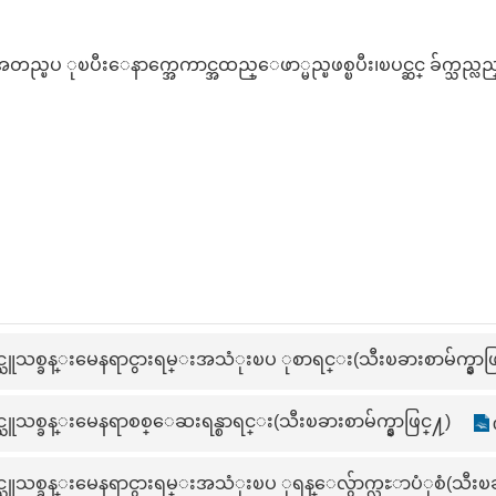
္ၿပ ုၿပီးေနာက္အေကာင္အထည္ေဖာ္မည္ၿဖစ္ၿပီး၊ၿပင္ဆင္ ခ်က္သည္လ
င္သူသစ္ခန္းမေနရာငွားရမ္းအသံုးၿပ ုစာရင္း(သီးၿခားစာမ်က္နွာဖြ
္သူသစ္ခန္းမေနရာစစ္ေဆးရန္စာရင္း(သီးၿခားစာမ်က္နွာဖြင္႔)
္သူသစ္ခန္းမေနရာငွားရမ္းအသံုးၿပ ုရန္ေလွ်ာက္လႊာပံုစံ(သီးၿခာ