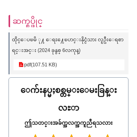
ဆက္စပ္ဖိုင္
ထိုင္ေပၿမိ ု႔ ေရႊ႔ေၿပာင္းနိုင္ငံသား လူဦးေရစာ
ရင္းအင္း (2024 ခုနွစ္ 6လကုန္)
pdf(107.51 KB)
ေက်းနပ္မႈစစ္တမ္းေမးခြန္း
လႊာ
ဤသတင္းအခ်က္အလက္အကူညီရသလား