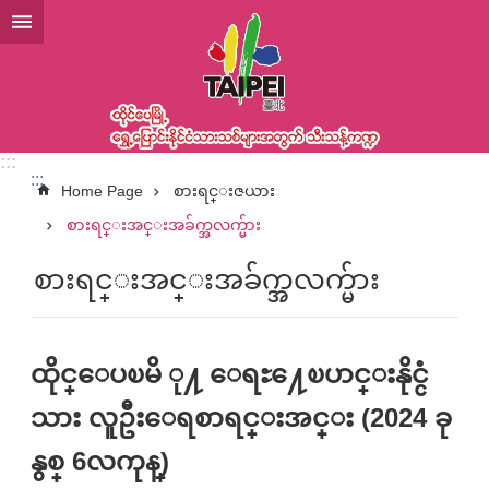
အဓိကအကြောင်းအရာပိတ်ပင်မှုကိုကျော်လိုက်ပါ
:::
:::
Home Page
စားရင္းဇယား
စားရင္းအင္းအခ်က္အလက္မ်ား
စားရင္းအင္းအခ်က္အလက္မ်ား
ထိုင္ေပၿမိ ု႔ ေရႊ႔ေၿပာင္းနိုင္ငံ
သား လူဦးေရစာရင္းအင္း (2024 ခု
နွစ္ 6လကုန္)