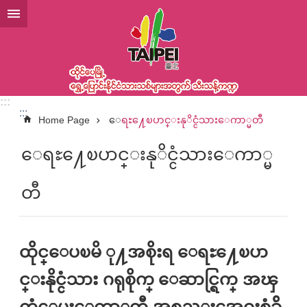
အဓိကအကြောင်းအရာပိတ်ပင်မှုကိုကျော်လိုက်ပါ
:::
:::
Home Page
ေရႊ႔ေၿပာင္းနုိင္ငံသားေကာ္မတီ
ေရႊ႔ေၿပာင္းနုိင္ငံသားေကာ္မ
တီ
ထိုင္ေပၿမိ ု႔အစိုးရ ေရႊ႔ေၿပာ
င္းနိုင္ငံသား ဂရုစိုက္ ေဆာင္ရြက္ အၾ
ကံေပးေကာ္မတီ အစည္းအေဝးစံခ်ိ