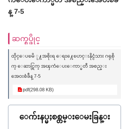
န္ 7-5
ဆက္စပ္ဖိုင္
ထိုင္ေပၿမိ ု႔အစိုးရ ေရႊ႔ေၿပာင္းနိုင္ငံသား ဂရုစို
က္ ေဆာင္ရြက္ အၾကံေပးေကာ္မတီ အစည္း
အေဝးစံခ်ိန္ 7-5
pdf(298.08 KB)
ေက်းနပ္မႈစစ္တမ္းေမးခြန္း