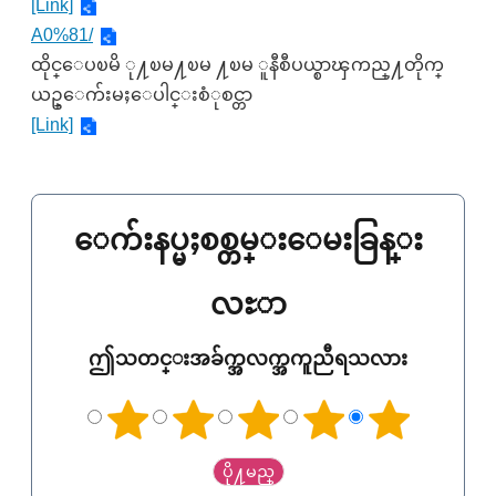
[Link]
A0%81/
ထိုင္ေပၿမိ ု႔ၿမ႔ၿမ ႔ၿမ ူနီစီပယ္စာၾကည္႔တိုက္
ယဥ္ေက်းမႈေပါင္းစံုစင္တာ
[Link]
ေက်းနပ္မႈစစ္တမ္းေမးခြန္း
လႊာ
ဤသတင္းအခ်က္အလက္အကူညီရသလား