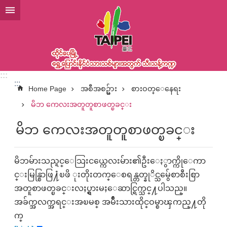
အဓိကအကြောင်းအရာပိတ်ပင်မှုကိုကျော်လိုက်ပါ
:::
:::
Home Page
အစီအစဥ္မ်ား
စားဝတ္ေနေရး
မိဘ ကေလးအတူတူစာဖတ္ၿခင္း
မိဘ ကေလးအတူတူစာဖတ္ၿခင္း
မိဘမ်ားသည္ရင္ေသြးငယ္ကေလးမ်ား၏ဦးေႏွာက္ကိုေကာ
င္းမြန္စြာဖြ႔ံၿဖိ ုးတိုးတက္ေစရန္တတ္နုိင္သမွ်ေစာစီးစြာ
အတူစာဖတ္ၿခင္းလႈပ္ရွားမႈေဆာင္ရြက္သင္႔ပါသည္။
အခ်က္အလက္အရင္းအၿမစ္ အမ်ိဳးသားထိုင္ဝမ္စာၾကည္႔တို
က္