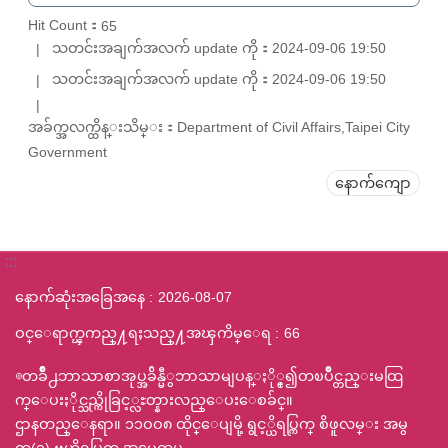
Hit Count：
65
သတင်းအချက်အလက် update ကို：2024-09-06 19:50
သတင်းအချက်အလက် update ကို：2024-09-06 19:50
အခ်က္အလက္ထိန္းသိမ္း：Department of Civil Affairs,Taipei City
Government
နောက်ကျော
:::
နောက်ဆုံးအခြေအနေ
2026-08-07
ဝင္ေရာက္ၾကည္႔ရႈသည္႔အၾကိမ္ေရ
66
◎တခ်ဳိ႕ဘာသာစာအုပ္အခ်ိန္မီွဘာသာမျပန္ႏို္င္၍တၿပိဳင္တည္းမထြ
က္ေပးႏိုင္သည္ကိုခြင့္လႊတ္နားလည္ေပးေစခ်င္။
ဌာနတည္ေနရာ။ ၁၁ဝဝ၈ ထိုင္ေပျမို့ ရွင့္ယိရပ္ကြက္ စိဖူလမ္း အမွ