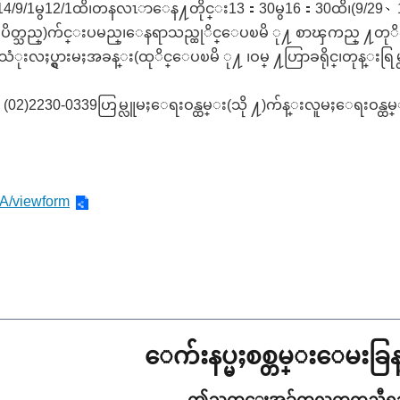
9/1မွ12/1ထိ၊တနလၤာေန႔တိုင္း13：30မွ16：30ထိ၊(9/29、
က္မ်ားပိတ္သည္)က်င္းပမည္၊ေနရာသည္ထုိင္ေပၿမိ ု႔ စာၾကည္ ႔တုိ
ံုးလႈပ္ရွားမႈအခန္း(ထုိင္ေပၿမိ ု႔ ၊ဝမ္ ႔ဟြာခရိုင္၊တုန္းရြ
္း：(02)2230-0339ဟြမ္လူမႈေရးဝန္ထမ္း(သို ႔)က်န္းလူမႈေရးဝန္ထမ
/viewform
ေက်းနပ္မႈစစ္တမ္းေမးခ