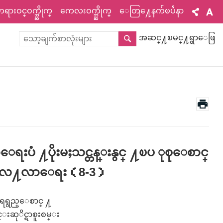
ားဝင္ဝက္ဘ္ဆိုက္
ကေလးဝက္ဘ္ဆိုက္
ေတြ႔ေနက်ၿပႆနာ
အဆင္႔ၿမင္႔ရွာေဖြ
းပံ ႔ပိုးမႈသင္တန္းနွင္ ႔ၿပ ုစုေစာင္
္းေလ႔လာေရး（8-3）
ရရွည္ေစာင္ ႔
းဆုိင္ရာစူးစမ္း