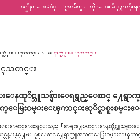
ဝက္ဘ္ဆိုက္ေၿမပံု
ပင္မစာမ်က္နွာ
ထိုင္ေပၿမိ ု႔အစိုးရတရ
နာက္ဆံုးေပၚသတင္း
ေနာက္ဆံုးေပၚသတင္း
ေပၚသတင္း
နထုိင္သူသစ္မ်ားေရရွည္ေစာင္ ႔ေရွာက္ေရ
 သက္ေမြးဝမ္းေၾကာင္းဆုိင္ရာစူးစမ
လံုေရးေဖာင္ေဒးရွင္းသည္「ေရႊ႔ေၿပာင္းေနထိုင္သူသစ္မ်ားေ
ႈသင္တန္းနွင္ ႔ၿပ ုစုေစာင္ ႔ေရွာက္သူအသက္ေမြးဝမ္းေၾကာင္