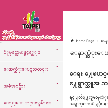
:::
အဓိကအကြောင်းအရာပိတ်ပင်မှုကိုကျော်လိုက်ပါ
:::
Home Page
ေ
:::
ေနာက္ဆံုး
ပံုမွတ္အေမးနွင့္အေျဖ
ေနာက္ဆံုးေပၚသတင္း
ေရႊ ႔ေၿပာင္းေ
႔ေရွာက္သူအ
အစီအစဥ္မ်ား
ရင္ ႔တ်န္ ႔လူမႈဖူ
ေရႊ့ေျပာင္းသူမ်ားအ
ေရွာက္ေရးပံ ႔ပိုးမ