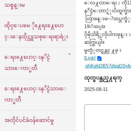
ေလ႔လာေရး」ကို114/
သစ္ခန္းမ
နုိင္ငံေတာ္ရံုးပိတ္ရ
ဟြာခန္းမ─7ထပ္ဘက္စံုသ
ထိုင္ေပၿမ ို႔ေရႊ႔ေၿပာ
19၊7ထပ္)။
ပိုမိုသိရိွလိုပါကဖုန
င္းေနထိုင္သူသစ္ေရးရာရံုး
ဆက္သြယ္ပါ။
မွတ္ပံုတင္ရန္လင္ ႔ခ္：
ေရႊ႔ေၿပာင္းနုိင္ငံ
[Link]
ghKqhDB57dgaDSybA
သားေကာ္မတီ
ထုတ္ၿပန္သည္႔ရက္
ေရႊ႔ေၿပာင္းနုိင္ငံသားေ
2025-08-11
ကာ္မတီ
အတိုင်ပင်ခံဝန်ဆောင်မှု