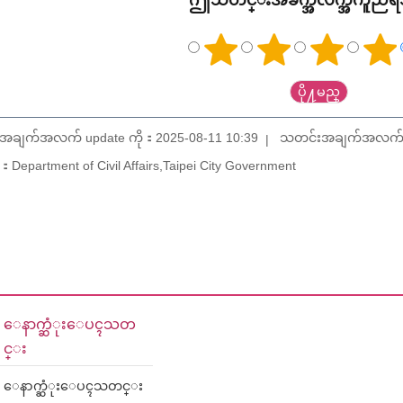
ဤသတင္းအခ်က္အလက္အကူညီ
အချက်အလက် update ကို：2025-08-11 10:39
သတင်းအချက်အလက် up
Department of Civil Affairs,Taipei City Government
ေနာက္ဆံုးေပၚသတ
င္း
ေနာက္ဆံုးေပၚသတင္း