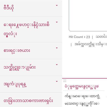
ဗီဒီယို
ေရႊ႔ေၿပာင္းနိုင္ငံသားစိ
တ္နွလံုး
သတင်း
Hit Count：
23
အခ်က္အလက္ထိန္းသိမ္း：
စားရင္းဇယား
သက္ဆိုင္ရူႈာျုမ်ား
:::
အျကံျပုရန္
ပံုမွတ္အေမးနွင့္အေျဖ
က်န္းမာေရးေထာက္ပံ့
တခြားဘာသာစကားဗားရှင်း
မႈသတင္းနွင့္အကို်းေ