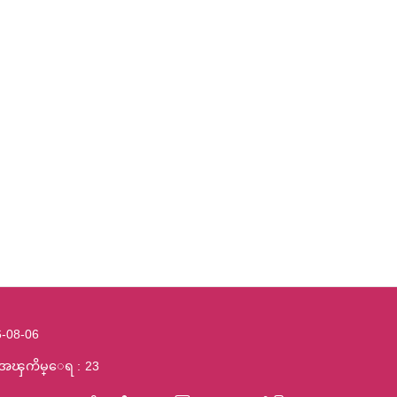
-08-06
႔အၾကိမ္ေရ
23