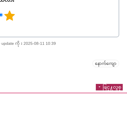
ရသလား
date ကို：2025-08-11 10:39
နောက်ကျော
ဖြင္႔လွစ္