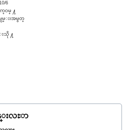
10/6
က္ဝမ္ ႔
မ္လမ္း၊အမွတ္
္းသို ႔
ြန္းလႊာ