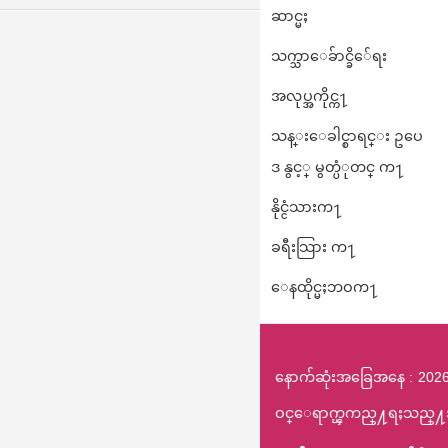
ဆာင္မႈ
သက္သာေခ်ာင္ခိ်ေရး
အလုပ္အကိုင္က႑
သန္းေခါင္စာရင္း ဥပေ
ဒ နွင့္ မွတ္ပံုတင္ က႑
နိုင္ငံသားက႑
ခရီးသြား က႑
ေနထိုင္မႈဘဝက႑
နောက်ဆုံးအခြေအနေ
2026
ဝင္ေရာက္ၾကည္႔ရႈသည္