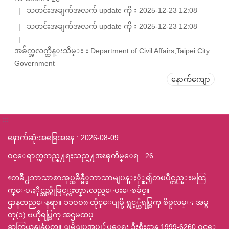
သတင်းအချက်အလက် update ကို：2025-12-23 12:08
သတင်းအချက်အလက် update ကို：2025-12-23 12:08
အခ်က္အလက္ထိန္းသိမ္း：Department of Civil Affairs,Taipei City
Government
နောက်ကျော
:::
နောက်ဆုံးအခြေအနေ
2026-08-09
ဝင္ေရာက္ၾကည္႔ရႈသည္႔အၾကိမ္ေရ
26
◎တခ်ဳိ႕ဘာသာစာအုပ္အခ်ိန္မီွဘာသာမျပန္ႏို္င္၍တၿပိဳင္တည္းမထြ
က္ေပးႏိုင္သည္ကိုခြင့္လႊတ္နားလည္ေပးေစခ်င္။
ဌာနတည္ေနရာ။ ၁၁ဝဝ၈ ထိုင္ေပျမို့ ရွင့္ယိရပ္ကြက္ စိဖူလမ္း အမွ
တ္(၁) ဗဟိုရပ္ကြက္ အဌမထပ္
ဆက္သြယ္ရန္ဖုန္နံပတ္။ ျမို့ျပအုပ္ခု်ပ္ေရး ဦးစီးဌာန 1999-6260 ဝင္ေ