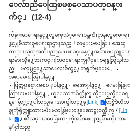
ေလ်ာညီေထြၿဖစ္ေသာပတ္ဝန္း
က်င္」 (12-4)
က်န္းမာေရးနွင္႔လူမႈဖူလံုေရးဝန္ၾကီးဌာန၊လူမႈေရး
နွင္႔မိသားစုေရးရာဌာနသည္「လမ္းၿပေခြး」အေၾ
ကာင္းလူထုအသိပညာေပးၿခင္းနွင္႔အမ်ားၿပည္သူေန
ရာမ်ားသို႔ေဘးကင္းစြာဝင္ေရာက္နုိင္ေစရန္ရည္ရြယ္ပါသ
ည္၊「မလုပ္သင္႔ေသာေလးခ်က္နွင္႔တစ္ၾကိမ္ေမး」：
အစာမေကၽြးပါနွင္႔
、ပြတ္သပ္ၿခင္းမၿပ ုပါနွင္႔、မေအာ္ပါနွင္႔、ေမးခြန္း
သြားမေမးပါနွင္႔，ဟူေသာအခ်က္ကိုလူ တိုင္းမွတ္မိေစရ
န္ေမွ်ာ္လင္႔ပါသည္၊ေအာက္ပါလင္႔ခ္
[Link]
တြင္ဗီဒီယိုတ
စ္ခုကိုရိုက္ကူးထားၿပီး၊မသန္စြမ္းဝန္ေဆာင္မႈဝက္ဘ္ဆိုက္（
[Lin
k]
）၏လမ္းၿပေခြးက႑ကိုအမ်ားၿပည္သူမ်ားကိုးကား
နုိင္ပါသည္။