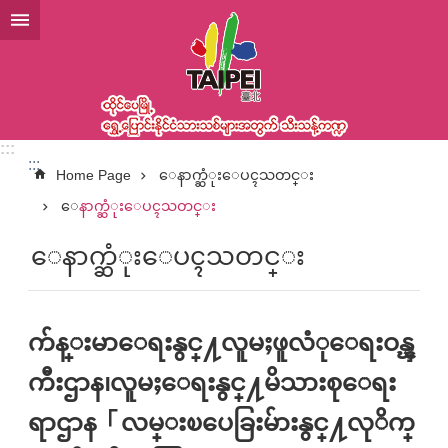
အဓိကအကြောင်းအရာပိတ်ပင်မှုကိုကျော်လိုက်ပါ
:::
:::
Home Page
ေနာက္ဆံုးေပၚသတင္း
ေနာက္ဆံုးေပၚသတင္း
ေနာက္ဆံုးေပၚသတင္း
က်န္းမာေရးနွင္႔လူမႈဖူလံုေရးဝန္ၾ
ကီးဌာန၊လူမႈေရးနွင္႔မိသားစုေရး
ရာဌာန「လမ္းၿပေခြးမ်ားနွင္႔လုိက္