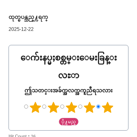
ထုတ္ၿပန္သည္႔ရက္
2025-12-22
ေက်းနပ္မႈစစ္တမ္းေမးခြန္း
လႊာ
ဤသတင္းအခ်က္အလက္အကူညီရသလား
Hit Count：
26