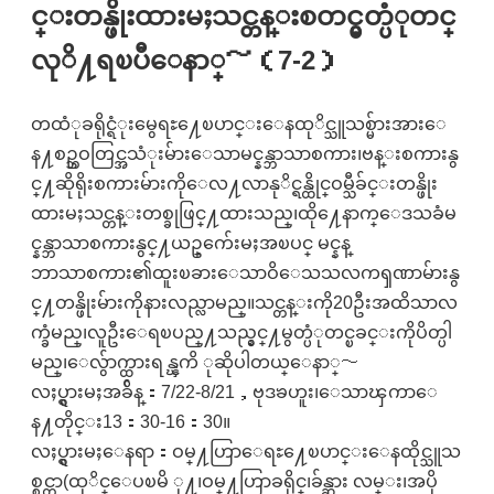
င္းတန္ဖိုးထားမႈသင္တန္းစတင္မွတ္ပံုတင္
လုိ႔ရၿပီေနာ္～（7-2）
တထံုခရိုင္ရံုးမွေရႊ႔ေၿပာင္းေနထုိင္သူသစ္မ်ားအားေ
န႔စဥ္ဘဝတြင္အသံုးမ်ားေသာမင္နန္ဘာသာစကား၊ဗန္းစကားနွ
င္႔ဆိုရိုးစကားမ်ားကိုေလ႔လာနုိင္ရန္ထိုင္ဝမ္သီခ်င္းတန္ဖိုး
ထားမႈသင္တန္းတစ္ခုဖြင္႔ထားသည္၊ထို႔ေနာက္ေဒသခံမ
င္နန္ဘာသာစကားနွင္႔ယဥ္ေက်းမႈအၿပင္ မင္နန္
ဘာသာစကား၏ထူးၿခားေသာဝိေသသလကၡဏာမ်ားနွ
င္႔တန္ဖိုးမ်ားကိုနားလည္လာမည္။သင္တန္းကို20ဦးအထိသာလ
က္ခံမည္၊လူဦးေရၿပည္႔သည္နွင္႔မွတ္ပံုတင္ၿခင္းကိုပိတ္ပါ
မည္၊ေလွ်ာက္ထားရန္ၾကိ ုဆိုပါတယ္ေနာ္〜
လႈပ္ရွားမႈအခ်ိန္：7/22-8/21，ဗုဒၶဟူး၊ေသာၾကာေ
န႔တိုင္း13：30-16：30။
လႈပ္ရွားမႈေနရာ：ဝမ္႔ဟြာေရႊ႔ေၿပာင္းေနထိုင္သူသ
စ္စင္တာ(ထုိင္ေပၿမိ ု႔၊ဝမ္႔ဟြာခရိုင္၊ခ်န္ဆား လမ္း၊အပို