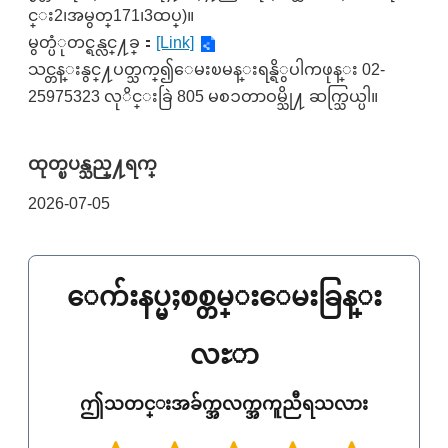
င္း2၊အမွတ္171၊3ထပ္)။
မွတ္ပံုတင္ရန္လင္႔ခ္：
[Link]
သင္တန္းနွင္႔ပတ္သက္၍ေမးၿမန္းရန္ရိွပါကဖုန္း 02-
25975323 လုိင္းခြဲ 805 မစၥတာဝမ္သို႔ ဆက္သြယ္ပါ။
ထုတ္ၿပန္သည္႔ရက္
2026-07-05
ေက်းနပ္မႈစစ္တမ္းေမးခြန္း
လႊာ
ဤသတင္းအခ်က္အလက္အကူညီရသလား