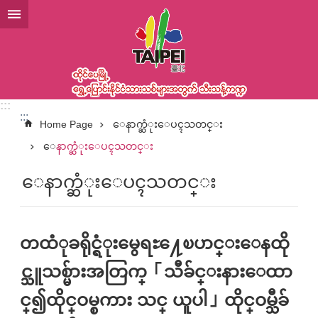
အဓိကအကြောင်းအရာပိတ်ပင်မှုကိုကျော်လိုက်ပါ
:::
:::
Home Page
ေနာက္ဆံုးေပၚသတင္း
ေနာက္ဆံုးေပၚသတင္း
ေနာက္ဆံုးေပၚသတင္း
တထံုခရိုင္ရံုးမွေရႊ႔ေၿပာင္းေနထို
င္သူသစ္မ်ားအတြက္「သီခ်င္းနားေထာ
င္၍ထိုင္ဝမ္စကား သင္ ယူပါ」ထိုင္ဝမ္သီခ်