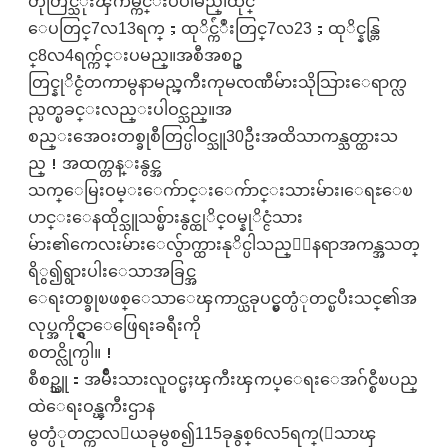
တိုတြင္သံုးၾကိမ္က်င္းပပါမည္၊ထိုင္
ေပတြင္7လ13ရက္；ထုိင္က်ံဳးတြင္7လ23；ထုိင္နန္တြ
င္8လ4ရက္က်င္းပမည္။အစီအစဥ္
တြင္နုိင္ငံတကာမွနာမည္ၾကီးကုမၸဏီမ်ားသိုသြားေရာက္လ
ည္ပတ္ၿခင္းလည္းပါဝင္သည္။အ
စည္းအေဝးတစ္ခုစီတြင္ပါဝင္သူ30ဦးအထိသာကန္သတ္ထားသ
ည္！အထက္တန္းနွင္အ
သက္ေမြးဝမ္းေက်ာင္းေက်ာင္းသားမ်ား၊ေရႊေၿ
ပာင္းေနထိုင္သူသစ္မ်ားနွင္ထုိင္ဝမ္နုိင္ငံသား
မ်ား၏ကေလးမ်ားေလွ်ာက္ထားနုိင္ပါသည္！ေနရာအကန္အသတ္
ရိွ၍ရွားပါးေသာအခြင္အ
ေရးတစ္ခုၿဖစ္ေသာေၾကာင္ယခုပင္မွတ္ပံုတင္ၿပီးသင္၏အ
လုပ္အကိုင္ရွာေဖြေရးခရီးကို
စတင္လိုက္ပါ။！
စီစဥ္သူ：အမ်ိဳးသားလူဝင္မႈၾကီးၾကပ္ေရးေအဂ်င္စီၿပည္
ထဲေရးဝန္ၾကီးဌာန
မွတ္ပံုတင္ကာလ：ယခုမွစ၍115ခုနွစ္6လ5ရက္(ေသာၾ