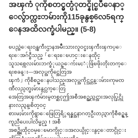
အၾကံ ုကိုစတင္မွတ္ပံုတင္နိုင္ၿပီေနာ္
ေလွ်ာက္လႊာမ်ားကို115ခုနွစ္6လ5ရက္
ေနအထိလက္ခံပါမည္။ (5-8)
ၿပည္ထဲေရးဝန္ၾကီးဌာနအမ်ိဳးသားလူဝင္မႈၾကီးၾကပ္ေ
ရးေအဂ်င္စီသည္「ေရႊေၿပာင္းေနထိုင္
သူသစ္ကေလးမ်ားဘက္စံုယဥ္ေက်းမႈံုဖြံၿဖိုးတိုးတက္ေ
ရးစခန္း—အလုပ္အကိုင္အေတြအ
ၾကံ」ကိုစီစဥ္ေနပါသည္၊အလုပ္အကိုင္သင္တန္းမ်ား၊ကုမၸ
ဏီလည္ပတ္မႈမ်ားနွင္လက္ေတြ
အေတြအၾကံမ်ားမွတစ္ဆင္ဤအစီအစဥ္သည္သင္အားအလုပ္ခြင္ကို
နားလည္ရန္၊စိတ္ဝင္
စားမႈမ်ားကိုရွာေဖြေတြရိွရန္နွင္အနာဂတ္ဦးတည္ရာကိုစီစဥ္ရန္
ကူညီေပးပါလိမ္မည္！အစီ
အစဥ္ကိုထိုင္ဝမ္ေၿမာက္ပိုင္း၊အလယ္ပိုင္းနွင္ေတာင္ပိုင္း