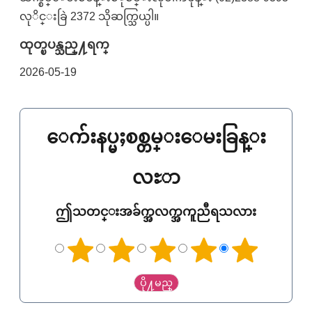
လုိင္းခြဲ 2372 သိုဆက္သြယ္ပါ။
ထုတ္ၿပန္သည္႔ရက္
2026-05-19
ေက်းနပ္မႈစစ္တမ္းေမးခြန္း
လႊာ
ဤသတင္းအခ်က္အလက္အကူညီရသလား