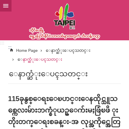
အဓိကအကြောင်းအရာပိတ်ပင်မှုကိုကျော်လိုက်ပါ
:::
:::
Home Page
ေနာက္ဆံုးေပၚသတင္း
ေနာက္ဆံုးေပၚသတင္း
ေနာက္ဆံုးေပၚသတင္း
115ခုနွစ္ေရႊေၿပာင္းေနထိုင္သူသ
စ္ကေလးမ်ားဘက္စံုယဥ္ေက်းမႈဖြံၿဖိ ုး
တိုးတက္ေရးစခန္း-အ လုပ္အကိုင္အေတြ