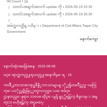
Hit Count：
16
သတင်းအချက်အလက် update ကို：2026-05-19 20:30
သတင်းအချက်အလက် update ကို：2026-05-19 20:30
အခ်က္အလက္ထိန္းသိမ္း：Department of Civil Affairs,Taipei City
Government
နောက်ကျော
:::
နောက်ဆုံးအခြေအနေ
2026-08-08
ဝင္ေရာက္ၾကည္႔ရႈသည္႔အၾကိမ္ေရ
16
◎တခ်ဳိ႕ဘာသာစာအုပ္အခ်ိန္မီွဘာသာမျပန္ႏို္င္၍တၿပိဳင္တည္းမထြ
က္ေပးႏိုင္သည္ကိုခြင့္လႊတ္နားလည္ေပးေစခ်င္။
ဌာနတည္ေနရာ။ ၁၁ဝဝ၈ ထိုင္ေပျမို့ ရွင့္ယိရပ္ကြက္ စိဖူလမ္း အမွ
တ္(၁) ဗဟိုရပ္ကြက္ အဌမထပ္