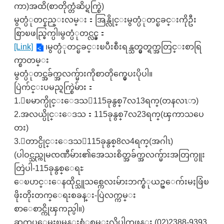
ကာ)အထိ(စာတိုက္တံဆိပ္ရက္စြဲ)
မွတ္ပံုတင္နည္းလမ္း：အြန္လိုင္းမွတ္ပံုတင္ၿခင္းကိုဦး
စြာၿဖည္စြက္ပါ၊မွတ္ပံုတင္လင္ခ္：
[Link]
၊မွတ္ပံုတင္ၿခင္းၿပီးစီးရန္သတ္မွတ္ရက္အတြင္းစာရြ
က္စာတမ္း
မွတ္ပံုတင္အခ်က္အလက္မ်ားကိုစာတိုက္မွေပးပိုပါ။
ပြဲက်င္းပမည္ရက္စြဲမ်ား：
1.ေၿမာက္ပိုင္းေဒသ：115ခုနွစ္7လ13ရက္(တနလၤာ)
2.အလယ္ပိုင္းေဒသ：115ခုနွစ္7လ23ရက္(ၾကာသပေ
တး)
3.ေတာင္ပိုင္းေဒသ：115ခုနွစ္8လ4ရက္(အဂါၤ)
(ပါဝင္သည္ကုမၸဏီမ်ား၏အေသးစိတ္အခ်က္အလက္မ်ားအတြက္ပူး
တြဲပါ-115ခုနွစ္ေရႊ
ေၿပာင္းေနထိုင္သူသစ္ကေလးမ်ားဘက္စံုယဥ္ေက်းမႈဖြံၿ
ဖိုးတိုးတက္ေရးစခန္း-ပြဲလက္ကမ္း
စာေစာင္ကိုၾကည္ပါ။)
ဆက္စပ္ေမးၿမန္းစံုစမ္းလိုပါကဖုန္း (02)2388-9393