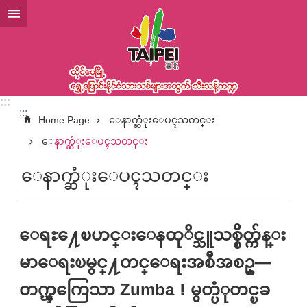
အဓိကအကြောင်းအရာပိတ်ပင်မှုကိုကျော်လိုက်ပါ
:::
:::
Home Page
ေနာက္ဆံုးေပၚသတင္း
ေနာက္ဆံုးေပၚသတင္း
ေနာက္ဆံုးေပၚသတင္း
ေရႊ႔ေၿပာင္းေနထုိင္သူသစ္စိတ္က်န္း
မာေရးၿမွင္႔တင္ေရးအစီအစဥ္—
တက္ၾကြေသာ Zumba！မွတ္ပံုတင္ၿခ