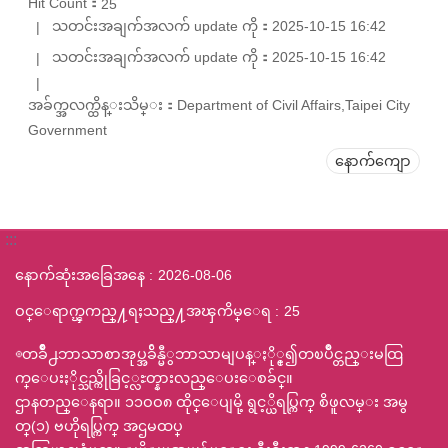
Hit Count：
25
သတင်းအချက်အလက် update ကို：2025-10-15 16:42
သတင်းအချက်အလက် update ကို：2025-10-15 16:42
အခ်က္အလက္ထိန္းသိမ္း：Department of Civil Affairs,Taipei City
Government
နောက်ကျော
:::
နောက်ဆုံးအခြေအနေ
2026-08-06
ဝင္ေရာက္ၾကည္႔ရႈသည္႔အၾကိမ္ေရ
25
◎တခ်ဳိ႕ဘာသာစာအုပ္အခ်ိန္မီွဘာသာမျပန္ႏို္င္၍တၿပိဳင္တည္းမထြ
က္ေပးႏိုင္သည္ကိုခြင့္လႊတ္နားလည္ေပးေစခ်င္။
ဌာနတည္ေနရာ။ ၁၁ဝဝ၈ ထိုင္ေပျမို့ ရွင့္ယိရပ္ကြက္ စိဖူလမ္း အမွ
တ္(၁) ဗဟိုရပ္ကြက္ အဌမထပ္