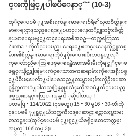
င္းကိုဖြင္႔ပါၿပီေနာ္～ (10-3)
ထုိင္ေပၿမိ ု႔အစိုးရက်န္းမာေရးဗ်ဴရို၏လူထုစိတ္က်န္း
မာေရးဌာနသည္ေရႊ႔ေၿပာင္းေနထုိင္သူသစ္မ်ားစိတ္က်
န္းမာေရးၿမွင္႔တင္ေရးအစီအစဥ္—တက္ၾကြေသာ
Zumba！ကိုက်င္းပမည္။ ေရႊ႔ေၿပာင္းေနထိုင္သူသစ္
မ်ား၏စိတ္က်န္းမာေရးကိုပံ႔ပိုးေပးၿပီးဘဝနွင္႔လုိ
က္ေလ်ာညီေထြ ၿဖစ္ေစရန္ဖိအားအမ်ိဳးမ်ိဳးကိုရင္ဆုိင္ေၿ
ဖရွင္းနိုင္ရန္ကၽြမ္းက်င္ေသာအကဆရာမ်ားကိုေအရိုးဗစ္နွ
င္႔ဖိစီးမႈေလ်ာ႔ပါေစသည္႔လႈပ္ရွားမႈမ်ားကိုဦးေဆာ
င္ရန္ဖိတ္ၾကားခဲ႔ပါသည္၊ပြဲနွစ္ခုစလံုးကိုအခမဲ႔က်င္းပမည္ၿ
ဖစ္သည္၊စာရင္းသြင္းရန္ၾကိ ုဆိုပါတယ္！
ပထမပြဲ：114/10/22 (ဗုဒၶဟူး) 15：30 မွ16：30-ထိ၊ထို
င္ေပၿမိ ု႔ရွင္႔ယိသက္ၾကီးဝန္ေဆာင္မႈ စင္တာလႈပ္ရွားမႈ
စာသင္ခန္း(ထုိင္ေပၿမိ ု႔၊ရွင္႔ယိခရိုင္၊တေတာက္လမ္း၊
အမွတ္116၊5ထပ္-3)။