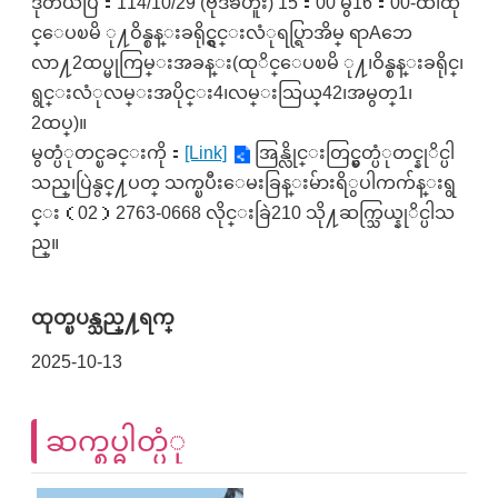
ဒုတိယပြဲ：114/10/29 (ဗုဒၶဟူး) 15：00 မွ16：00-ထိ၊ထို
င္ေပၿမိ ု႔ဝိန္စန္းခရိုင္ရွင္းလံုရပ္ရြာအိမ္ ရာAဘေ
လာ႔2ထပ္မုကြမ္းအခန္း(ထုိင္ေပၿမိ ု႔၊ဝိန္စန္းခရိုင္၊
ရွင္းလံုလမ္းအပိုင္း4၊လမ္းသြယ္42၊အမွတ္1၊
2ထပ္)။
မွတ္ပံုတင္ၿခင္းကို：
[Link]
အြန္လိုင္းတြင္မွတ္ပံုတင္နုိင္ပါ
သည္၊ပြဲနွင္႔ပတ္ သက္ၿပီးေမးခြန္းမ်ားရိွပါကက်န္းရွ
င္း（02）2763-0668 လိုင္းခြဲ210 သို႔ဆက္သြယ္နုိင္ပါသ
ည္။
ထုတ္ၿပန္သည္႔ရက္
2025-10-13
ဆက္စပ္ဓါတ္ပံု