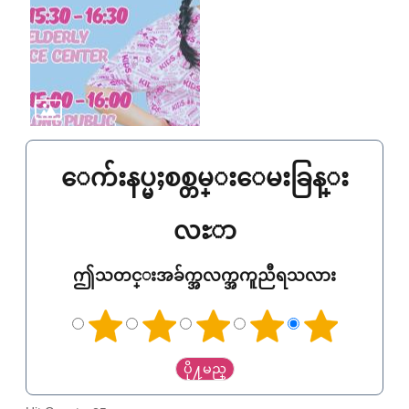
ေက်းနပ္မႈစစ္တမ္းေမးခြန္း
လႊာ
ဤသတင္းအခ်က္အလက္အကူညီရသလား