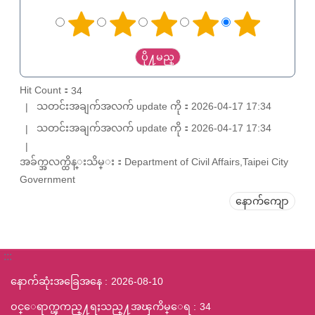
Hit Count：
34
သတင်းအချက်အလက် update ကို：2026-04-17 17:34
သတင်းအချက်အလက် update ကို：2026-04-17 17:34
အခ်က္အလက္ထိန္းသိမ္း：Department of Civil Affairs,Taipei City
Government
နောက်ကျော
:::
နောက်ဆုံးအခြေအနေ
2026-08-10
ဝင္ေရာက္ၾကည္႔ရႈသည္႔အၾကိမ္ေရ
34