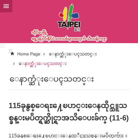
အဓိကအကြောင်းအရာပိတ်ပင်မှုကိုကျော်လိုက်ပါ
:::
:::
Home Page
ေနာက္ဆံုးေပၚသတင္း
ေနာက္ဆံုးေပၚသတင္း
ေနာက္ဆံုးေပၚသတင္း
115ခုနွစ္ေရႊ႔ေၿပာင္းေနထိုင္သူသ
စ္ခန္းမပိတ္ရက္ဆိုင္ရာအသိေပးခ်က္ (11-6)
115ခုနွစ္ေရႊ႔ေၿပာင္းေနထုိင္သူသစ္ခန္းမပိတ္ရက္မ်ား：