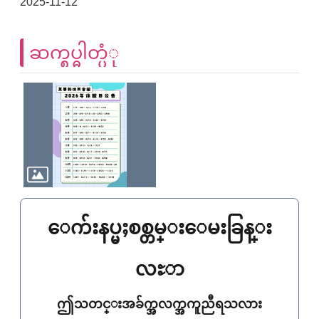
2025-11-12
ဆက္စပ္ဓါတ္ပံု
ေက်းနပ္မႈစစ္တမ္းေမးခြန္း
လႊာ
ဤသတင္းအခ်က္အလက္အကူညီရသလား