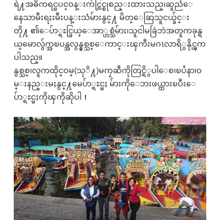
ရဲ႔အဓိကရင္ၿပင္ဝန္းက်င္တြင္စုစည္းထားသည္၊ဆူညံေ
နေသာမီးရႈးမီးပန္းသံမ်ားနွင္႔ မိတ္ေဆြသူငယ္ခ်င္း
တို႔ ၏ေပ်ာ္ရႊင္ဖြယ္ေအာ္ဟစ္သံမ်ား၊သူငါမခြဲဘဲအတူကခုန္ရ
ယ္ေမာလွ်က္အၿပန္အလွန္နွစ္သစ္ေကာင္းၾကီးမဂၤလာရိွနိုင္ၾက
ပါသည္။
နွစ္သစ္၊လူကထိုင္ဝမ္(သုိ႔)မကၠဆီကိုတြင္ရိွပါေစ၊ၿပႆနာ၊ဝ
မ္းနည္းမႈနွင္႔မေပ်ာ္ရႊင္မႈ မ်ားကိုေဘးဖယ္ထားၿပီးေ
ပ်ာ္ရႊင္မႈကိုၾကိုဆိုပါ！