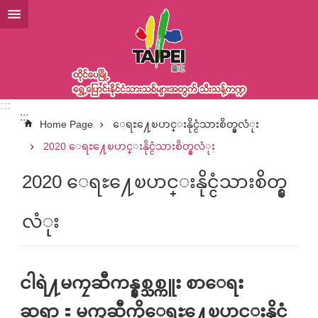
အဓိကအကြောင်းအရာပိတ်ပင်မှုကိုကျော်လိုက်ပါ
:::
:::
Home Page
ေရႊ႔ေၿပာင္းနိုင္ငံသားစိတ္နွလံုး
2020 ေရႊ႔ေၿပာင္းနိုင္ငံသားစိတ္နွလံုး
2020 ေရႊ႔ေၿပာင္းနိုင္ငံသားစိတ္နွ
လံုး
ငါရဲ႔မကၠဆီကန္နွစ္သစ္ကူး စာေရး
ဆရာ：မကၠဆီကိုေရႊ႔ေၿပာင္းနိုင္ငံ