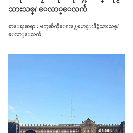
သားသစ္/ ေလာ္ေလက်ဲ
စာေရးဆရာ：မကၠဆီကိုေရႊ႔ေၿပာင္းနိုင္ငံသားသစ္/
ေလာ္ေလက်ဲ