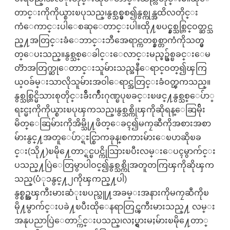
တာင္းကိုကိုယ္စားၿပုသည္၊နွစ္သစ္မွစ၍နွစ္ကုန္အထိလတိုင္း
ကံေကာင္းပါေစဆုေတာင္းပါ။ထို႔ၿပင္နွစ္သစ္တြင္ဝတ္ဆင္သ
ည္႔အတြင္းခံေဘာင္းဘီအေရာင္ကတစ္နွစ္တာကံကိုသတ္မွ
တ္ေပးသည္။နွစ္သစ္ေခါင္းေလာင္းမည္စဥ္ခ်စ္ၿခင္းေမ
တၱာအတြက္ဆုေတာင္းသူမ်ားသည္အနီေရာင္ဝတ္၍ၾကြ
ယ္ဝခ်မ္းသာလိုသူမ်ားအဝါေရာင္အတြင္းခံဝတ္ၾကသည္။
နွစ္သစ္တြင္မိသားစုတိုင္းခ်ီးက်ဳးဂုဏ္ၿပုၿခင္းၿဖင္႔နွစ္သစ္ေပ်ာ္
ရႊင္မႈကိုကိုယ္စားၿပုၾကသည္၊နွစ္သစ္ကိုၾကိုဆိုရန္ေဆြမ်ိုး
မိတ္ေဆြမ်ားကိုအိမ္သို႔ဖိတ္ေခၚ၍မကၠဆီကိုအစားအစာ
မ်ားနွင္႔အတူေပ်ာ္ရႊင္စြာကခုန္၊စကားမ်ားေၿပာဆိုၿခ
င္း(သို႔)ၿမို႔ေတာ္ရင္ၿပင္ကိုသြားၿပီးလမ္းေပၚမွာက်င္း
ပသည္႔ပြဲေတြမွာပါဝင္၍နွစ္သစ္ကိုအတူတကြၾကိုဆိုၾက
သည္(ပံု၁နွင္႔၂ကိုၾကည္႔ပါ)
နွစ္စဥ္အၾကီးမားဆံုးၿပည္သူ႔အခမ္းအနားကိုမကၠဆီကိုၿ
မို႔မွာက်င္းပခဲ႔ၿပီးထိုေနရာတြင္ၾကီးမားသည္႔ လမ္း
အနုပညာပြဲေတာ္က်င္းပသည္၊လႈပ္ရွားမႈမ်ားၿမို႔ေတာ္