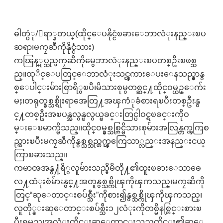
ဓါတ္ပံု/ေရာ္နတယ္(ထိုင္ေပနိုင္ငံၿခားေဘာလံုးနည္းၿပ
ဆရာ၊မကၠဆီကိုနိုင္ငံသား)
ကၽြန္ုပ္သည္မကၠဆီကိုမွေဘာလံုးနည္းၿပတစ္ဦးၿဖစ္သ
ည္။ထုိင္ေပတြင္ေဘာလံုးသင္ၾကားေပးေနသည္မွာနွ
စ္ေပါင္းမ်ားစြာရိွၿပီ၊မိသားစုမွတစ္ဆင္႔ထိုင္ဝမ္ယဥ္ေက်း
မႈ၊တရုတ္နွစ္သစ္ရိုးရာအေတြ႔အၾကံုခံစားရၿပီးတစ္ဦးနွ
င္႔တစ္ဦးအၿပန္အလွန္ဖလွယ္ၿခင္းတြင္ပါဝင္ရၿခင္းကိုဝ
မ္းေၿမာက္မိသည္။ထိုင္ဝမ္နွစ္သစ္တြင္မိသားစုမ်ားအလြန္တက္ၾကြစ
ည္ကားၿပီးမကၠဆီကိုနွစ္သစ္သည္တက္ၾကြေသာ္လည္းအနည္းငယ္
ကြာၿခားသည္။
ကမာၻအနွ႔ံရိွလူမ်ားသည္မိမိတို႔၏ထူးၿခားေသာဓေ
လ႔ထံုးစံမ်ားနွင္႔အတူနွစ္သစ္ကိုၾကိုၾကသည္၊မကၠဆီကို
တြင္“ဆုေတာင္းစပ်စ္သီး”ကိုစား၍နွစ္သစ္ကိုၾကိုၾကသည္၊
လူတို္င္းဆုေတာင္းစပ်စ္သီး၁၂လံုးကိုတစ္မိနစ္တြင္းစားၿ
ပီးရမည္၊အလံုးတိုင္းဆုေတာင္းသည္လတိုင္း၏ဆုေ