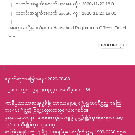
သတင်းအချက်အလက် update ကို：2020-11-20 18:01
သတင်းအချက်အလက် update ကို：2020-11-20 18:01
အခ်က္အလက္ထိန္းသိမ္း：Household Registration Offices, Taipei
City
နောက်ကျော
:::
နောက်ဆုံးအခြေအနေ
2026-08-08
ဝင္ေရာက္ၾကည္႔ရႈသည္႔အၾကိမ္ေရ
69
◎တခ်ဳိ႕ဘာသာစာအုပ္အခ်ိန္မီွဘာသာမျပန္ႏို္င္၍တၿပိဳင္တည္းမထြ
က္ေပးႏိုင္သည္ကိုခြင့္လႊတ္နားလည္ေပးေစခ်င္။
ဌာနတည္ေနရာ။ ၁၁ဝဝ၈ ထိုင္ေပျမို့ ရွင့္ယိရပ္ကြက္ စိဖူလမ္း အမွ
တ္(၁) ဗဟိုရပ္ကြက္ အဌမထပ္
ဆက္သြယ္ရန္ဖုန္နံပတ္။ ျမို့ျပအုပ္ခု်ပ္ေရး ဦးစီးဌာန 1999-6260 ဝင္ေ