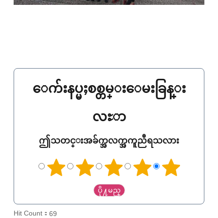
ေက်းနပ္မႈစစ္တမ္းေမးခြန္း
လႊာ
ဤသတင္းအခ်က္အလက္အကူညီရသလား
Hit Count：
69