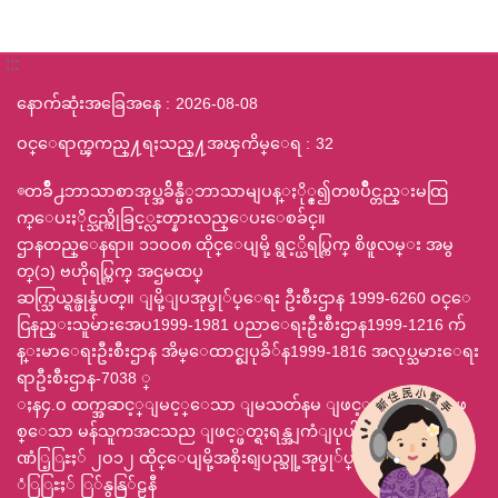
:::
နောက်ဆုံးအခြေအနေ
2026-08-08
ဝင္ေရာက္ၾကည္႔ရႈသည္႔အၾကိမ္ေရ
32
◎တခ်ဳိ႕ဘာသာစာအုပ္အခ်ိန္မီွဘာသာမျပန္ႏို္င္၍တၿပိဳင္တည္းမထြ
က္ေပးႏိုင္သည္ကိုခြင့္လႊတ္နားလည္ေပးေစခ်င္။
ဌာနတည္ေနရာ။ ၁၁ဝဝ၈ ထိုင္ေပျမို့ ရွင့္ယိရပ္ကြက္ စိဖူလမ္း အမွ
တ္(၁) ဗဟိုရပ္ကြက္ အဌမထပ္
ဆက္သြယ္ရန္ဖုန္နံပတ္။ ျမို့ျပအုပ္ခု်ပ္ေရး ဦးစီးဌာန 1999-6260 ဝင္ေ
ငြနည္းသူမ်ားအေပ1999-1981 ပညာေရးဦးစီးဌာန1999-1216 က်
န္းမာေရးဦးစီးဌာန အိမ္ေထာင္စျပုခိ်န1999-1816 အလုပ္သမားေရး
ရာဦးစီးဌာန-7038 ္
ႈန၄.ဝ ထက္အဆင့္ျမင့္ေသာ ျမသတ်နမ ျဖင့္ 800x600 ျဖ
စ္ေသာ မန်သူကအငသည ျဖင့္ဖတ္ရႈရန္အျကံျပုပါသည္ ဃဥ
ဏံြ့ြႊႈ် ၂ဝ၁၂ ထိုင္ေပျမို့အစိုးရျပည္သူ့အုပ္ခု်ပ္ေရးဌာနဗူူ
ံြြႊႈ် ြ်နွနြ်ဠနီ