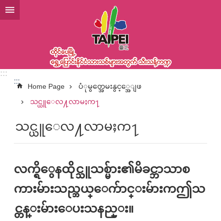
အဓိကအကြောင်းအရာပိတ်ပင်မှုကိုကျော်လိုက်ပါ
:::
:::
Home Page
ပံုမွတ္အေမးနွင့္အေျဖ
သင္ယူေလ႔လာမႈက႑
သင္ယူေလ႔လာမႈက႑
လက္ရိွေနထိုင္သူသစ္မ်ား၏မိခင္ဘာသာစ
ကားမ်ားသည္ဘယ္ေက်ာင္းမ်ားကဤသ
င္တန္းမ်ားေပးသနည္း။