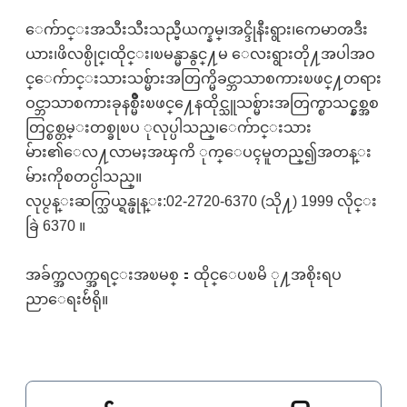
ေက်ာင္းအသီးသီးသည္ဗီယက္နမ္၊အင္ဒိုနီးရွား၊ကေမာၻဒီး
ယား၊ဖိလစ္ပိုင္၊ထိုင္း၊ၿမန္မာနွင္႔မ ေလးရွားတို႔အပါအဝ
င္ေက်ာင္းသားသစ္မ်ားအတြက္မိခင္ဘာသာစကားၿဖင္႔တရား
ဝင္ဘာသာစကားခုနစ္မ်ိဳးၿဖင္႔ေနထိုင္သူသစ္မ်ားအတြက္စာသင္နွစ္အစ
တြင္စစ္တမ္းတစ္ခုၿပ ုလုပ္ပါသည္၊ေက်ာင္းသား
မ်ား၏ေလ႔လာမႈအၾကိ ုက္ေပၚမူတည္၍အတန္း
မ်ားကိုစတင္ပါသည္။
လုပ္ငန္းဆက္သြယ္ရန္ဖုန္း:02-2720-6370 (သို႔) 1999 လိုင္း
ခြဲ 6370 ။
အခ်က္အလက္အရင္းအၿမစ္：ထိုင္ေပၿမိ ု႔အစိုးရပ
ညာေရးဗ်ဴရို။