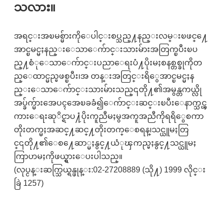
သလား။
အရင္းအၿမစ္မ်ားကိုေပါင္းစပ္သည္႔နည္းလမ္းၿဖင္႔ေ
အာင္ၿမင္မႈနည္းေသာေက်ာင္းသားမ်ားအတြက္ၿပီးၿပ
ည္႔စံုေသာေက်ာင္းပညာေရးပံ႔ပိုးမႈစနစ္တစ္ခုကိုတ
ည္ေထာင္မည္ၿဖစ္ၿပီး၊အ တန္းအတြင္းရိွေအာင္ၿမင္မႈန
ည္းေသာေက်ာင္းသားမ်ားသည္၎တို႔၏အမွန္တကယ္လို
အပ္ခ်က္မ်ားအေပၚအေၿခခံ၍ေက်ာင္းဆင္းၿပီးေနာက္သင္ၾ
ကားေရးဆုိင္ရာပ႔ံပိုးကူညီမႈမွအကူအညီကိုရရိွေစကာ
တိုးတက္မႈအဆင္႔ဆင္႔တိုးတက္ေစရန္၊သင္ယူမႈတြ
င္၎တို႔၏ေစ႔ေဆာ္မႈနွင္႔ယံုၾကည္မႈနွင္႔သင္ယူမႈ
ကြာဟမႈကိုဖယ္ရွားေပးပါသည္။
(လုပ္ငန္းဆက္သြယ္ရန္ဖုန္း:02-27208889 (သို႔) 1999 လိုင္း
ခြဲ 1257)