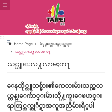
အဓိကအကြောင်းအရာပိတ်ပင်မှုကိုကျော်လိုက်ပါ
:::
:::
Home Page
ပံုမွတ္အေမးနွင့္အေျဖ
သင္ယူေလ႔လာမႈက႑
သင္ယူေလ႔လာမႈက႑
ေနထိုင္သူသစ္မ်ား၏ကေလးမ်ားသည္အလ
ယ္တန္းေက်ာင္းမ်ားသို႔ကူးေၿပာင္း
ရာတြင္သက္ဆုိင္ရာအကူအညီမ်ားရိွပါ