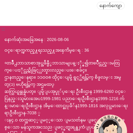
နောက်ကျော
:::
နောက်ဆုံးအခြေအနေ
2026-08-06
ဝင္ေရာက္ၾကည္႔ရႈသည္႔အၾကိမ္ေရ
36
◎တခ်ဳိ႕ဘာသာစာအုပ္အခ်ိန္မီွဘာသာမျပန္ႏို္င္၍တၿပိဳင္တည္းမထြ
က္ေပးႏိုင္သည္ကိုခြင့္လႊတ္နားလည္ေပးေစခ်င္။
ဌာနတည္ေနရာ။ ၁၁ဝဝ၈ ထိုင္ေပျမို့ ရွင့္ယိရပ္ကြက္ စိဖူလမ္း အမွ
တ္(၁) ဗဟိုရပ္ကြက္ အဌမထပ္
ဆက္သြယ္ရန္ဖုန္နံပတ္။ ျမို့ျပအုပ္ခု်ပ္ေရး ဦးစီးဌာန 1999-6260 ဝင္ေ
ငြနည္းသူမ်ားအေပ1999-1981 ပညာေရးဦးစီးဌာန1999-1216 က်
န္းမာေရးဦးစီးဌာန အိမ္ေထာင္စျပုခိ်န1999-1816 အလုပ္သမားေရး
ရာဦးစီးဌာန-7038 ္
ႈန၄.ဝ ထက္အဆင့္ျမင့္ေသာ ျမသတ်နမ ျဖင့္ 800x600 ျဖ
စ္ေသာ မန်သူကအငသည ျဖင့္ဖတ္ရႈရန္အျကံျပုပါသည္ ဃဥ