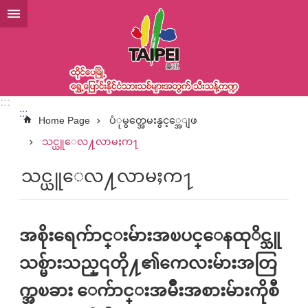
အဓိကအကြောင်းအရာပိတ်ပင်မှုကိုကျော်လိုက်ပါ
:::
:::
Home Page
ပံုမွတ္အေမးနွင့္အေျဖ
သင္ယူေလ႔လာမႈက႑
သင္ယူေလ႔လာမႈက႑
အစိုးရေက်ာင္းမ်ားအၿပင္ေနထုိင္သူ
သစ္မ်ားသည္၎တို႔၏ကေလးမ်ားအတြ
က္အၿခား ေက်ာင္းအမ်ိဳးအစားမ်ားကိုစီ