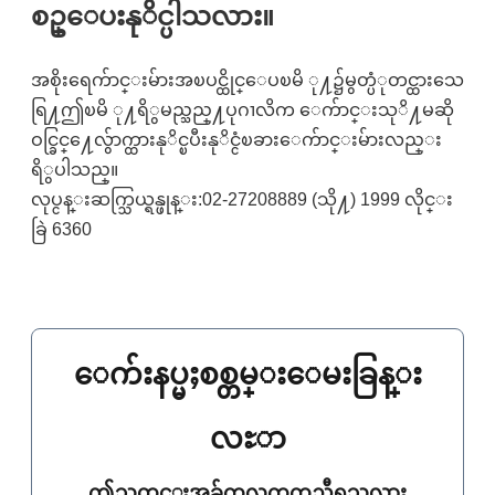
စဥ္ေပးနုိင္ပါသလား။
အစိုးရေက်ာင္းမ်ားအၿပင္ထိုင္ေပၿမိ ု႔၌မွတ္ပံုတင္ထားသေ
ရြ႔ဤၿမိ ု႔ရိွမည္သည္႔ပုဂၢလိက ေက်ာင္းသုိ႔မဆို
ဝင္ခြင္႔ေလွ်ာက္ထားနုိင္ၿပီးနုိင္ငံၿခားေက်ာင္းမ်ားလည္း
ရိွပါသည္။
လုပ္ငန္းဆက္သြယ္ရန္ဖုန္း:02-27208889 (သို႔) 1999 လိုင္း
ခြဲ 6360
ေက်းနပ္မႈစစ္တမ္းေမးခြန္း
လႊာ
ဤသတင္းအခ်က္အလက္အကူညီရသလား