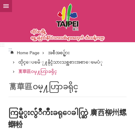
အဓိကအကြောင်းအရာပိတ်ပင်မှုကိုကျော်လိုက်ပါ
:::
:::
Home Page
အစီအစဥ္မ်ား
ထိုင္ေပၿမိ ု႔နိုင္ငံသားသစ္အစားအစာေၿမပံု
萬華區ဝမ္႔ဟြာခရိုင္
萬華區ဝမ္႔ဟြာခရိုင္
ကြမ္ရီွးလွ်ံဳက်ိဳးခရုေခါက္ဆြဲ 廣西柳州螺
螄粉