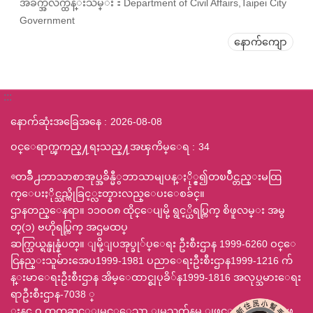
အခ်က္အလက္ထိန္းသိမ္း：Department of Civil Affairs,Taipei City
Government
နောက်ကျော
:::
နောက်ဆုံးအခြေအနေ
2026-08-08
ဝင္ေရာက္ၾကည္႔ရႈသည္႔အၾကိမ္ေရ
34
◎တခ်ဳိ႕ဘာသာစာအုပ္အခ်ိန္မီွဘာသာမျပန္ႏို္င္၍တၿပိဳင္တည္းမထြ
က္ေပးႏိုင္သည္ကိုခြင့္လႊတ္နားလည္ေပးေစခ်င္။
ဌာနတည္ေနရာ။ ၁၁ဝဝ၈ ထိုင္ေပျမို့ ရွင့္ယိရပ္ကြက္ စိဖူလမ္း အမွ
တ္(၁) ဗဟိုရပ္ကြက္ အဌမထပ္
ဆက္သြယ္ရန္ဖုန္နံပတ္။ ျမို့ျပအုပ္ခု်ပ္ေရး ဦးစီးဌာန 1999-6260 ဝင္ေ
ငြနည္းသူမ်ားအေပ1999-1981 ပညာေရးဦးစီးဌာန1999-1216 က်
န္းမာေရးဦးစီးဌာန အိမ္ေထာင္စျပုခိ်န1999-1816 အလုပ္သမားေရး
ရာဦးစီးဌာန-7038 ္
ႈန၄.ဝ ထက္အဆင့္ျမင့္ေသာ ျမသတ်နမ ျဖင့္ 800x600 ျဖ