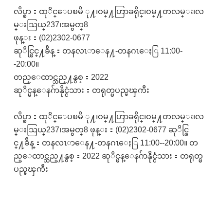
လိပ္စာ：ထုိင္ေပၿမိ ု႔၊ဝမ္႔ဟြာခရိုင္၊ဝမ္႔တလမ္း၊လ
မ္းသြယ္237၊အမွတ္8
ဖုန္း：(02)2302-0677
ဆုိင္ဖြင္႔ခ်ိန္：တနလၤာေန႔-တနဂၤေႏြ 11:00-
-20:00။
တည္ေထာင္သည္႔နွစ္：2022
ဆုိင္မန္ေနဂ်ာနိုင္ငံသား：တရုတ္ၿပည္မၾကီး
လိပ္စာ：ထုိင္ေပၿမိ ု႔၊ဝမ္႔ဟြာခရိုင္၊ဝမ္႔တလမ္း၊လ
မ္းသြယ္237၊အမွတ္8 ဖုန္း：(02)2302-0677 ဆုိင္ဖြ
င္႔ခ်ိန္：တနလၤာေန႔-တနဂၤေႏြ 11:00--20:00။ တ
ည္ေထာင္သည္႔နွစ္：2022 ဆုိင္မန္ေနဂ်ာနိုင္ငံသား：တရုတ္ၿ
ပည္မၾကီး