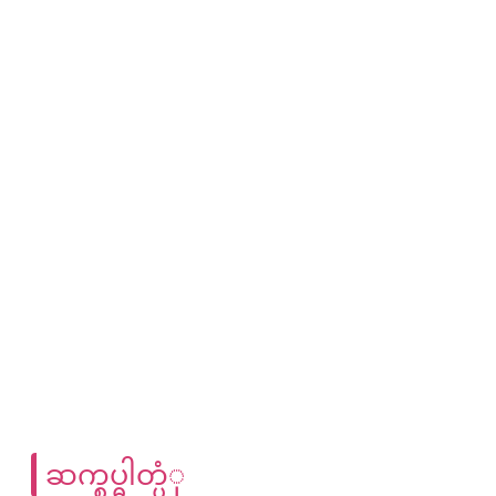
ဆက္စပ္ဓါတ္ပံု