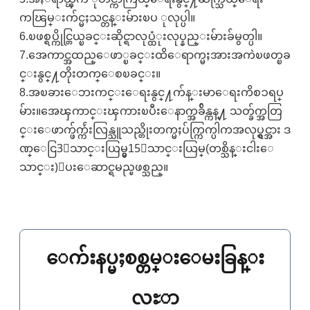
ကၽြမ္းက်င္မႈသင္တန္းမ်ားၿပ ုလုပ္ပါ။
6.ၿဖစ္ရပ္ကိုင္တြယ္ၿခင္းဆိုင္ရာလုပ္ထံုးလုပ္နည္းမ်ားခ်မွတ္ပါ။
7.အေကာင္အထည္ေဖာ္ၿခင္းထိေရာက္မႈအားအကဲၿဖတ္ၿခ
င္းနွင္႔တိုးတက္ေစၿခင္း။
8.အၿခားေဘးကင္းေရးနွင္႔က်န္းမာေရးကိစၥရပ္
မ်ား။အေၾကာင္းၾကားၿပီးေနာက္အခ်ိန္ကန္႔ သတ္ခ်က္အတြ
င္းေဖာက္ဖ်က္က်ဴးလြန္သူသည္တိုးတက္မႈပ်က္ကြက္ပါကအလုပ္ရွင္အား ဒ
ဏ္ေငြ3ေသာင္းယြမ္မွ15ေသာင္းယြမ္(တစ္သိန္းငါးေ
သာင္း)ေပးေဆာင္ရမည္ၿဖစ္သည္။
ေက်းနပ္မႈစစ္တမ္းေမးခြန္း
လႊာ