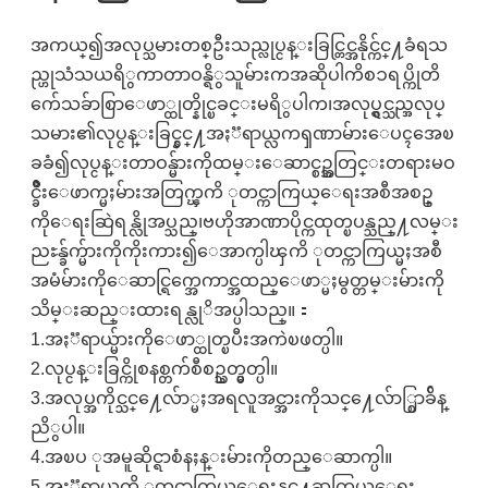
အကယ္၍အလုပ္သမားတစ္ဦးသည္လုပ္ငန္းခြင္တြင္အနိုင္က်င္႔ခံရသ
ည္ဟုသံသယရိွကာတာဝန္ရိွသူမ်ားကအဆိုပါကိစၥရပ္ကိုတိ
က်ေသခ်ာစြာေဖာ္ထုတ္နိုင္ၿခင္းမရိွပါက၊အလုပ္ရွင္သည္အလုပ္
သမား၏လုပ္ငန္းခြင္နွင္႔အႏၱရာယ္လကၡဏာမ်ားေပၚအေၿ
ခခံ၍လုပ္ငန္းတာဝန္မ်ားကိုထမ္းေဆာင္စဥ္အတြင္းတရားမဝ
င္ခ်ိဳးေဖာက္မႈမ်ားအတြက္ၾကိ ုတင္ကာကြယ္ေရးအစီအစဥ္
ကိုေရးဆြဲရန္လိုအပ္သည္၊ဗဟိုအာဏာပိုင္ကထုတ္ၿပန္သည္႔လမ္း
ညႊန္ခ်က္မ်ားကိုကိုးကား၍ေအာက္ပါၾကိ ုတင္ကာကြယ္မႈအစီ
အမံမ်ားကိုေဆာင္ရြက္အေကာင္အထည္ေဖာ္မႈမွတ္တမ္းမ်ားကို
သိမ္းဆည္းထားရန္လုိအပ္ပါသည္။：
1.အႏၱရာယ္မ်ားကိုေဖာ္ထုတ္ၿပီးအကဲၿဖတ္ပါ။
2.လုပ္ငန္းခြင္ကိုစနစ္တက်စီစဥ္သတ္မွတ္ပါ။
3.အလုပ္အကိုင္သင္႔ေလ်ာ္မႈအရလူအင္အားကိုသင္႔ေလ်ာ္စြာခ်ိန္
ညိွပါ။
4.အၿပ ုအမူဆိုင္ရာစံနႈန္းမ်ားကိုတည္ေဆာက္ပါ။
5.အႏၱရာယ္ၾကိ ုတင္ကာကြယ္ေရးနွင္႔ဆက္သြယ္ေရး