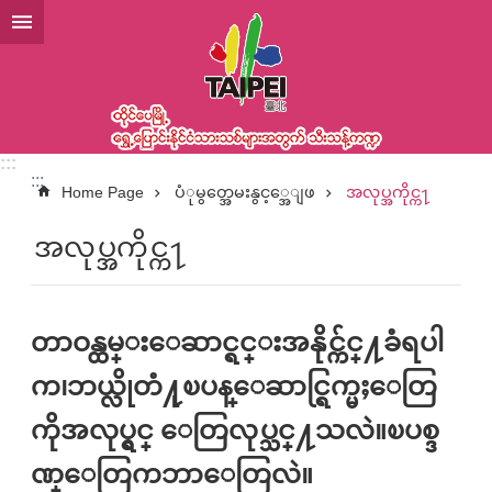
အဓိကအကြောင်းအရာပိတ်ပင်မှုကိုကျော်လိုက်ပါ
:::
:::
Home Page
ပံုမွတ္အေမးနွင့္အေျဖ
အလုပ္အကိုင္က႑
အလုပ္အကိုင္က႑
တာဝန္ထမ္းေဆာင္ရင္းအနိုင္က်င္႔ခံရပါ
က၊ဘယ္လိုတံ႔ုၿပန္ေဆာင္ရြက္မႈေတြ
ကိုအလုပ္ရွင္ ေတြလုပ္သင္႔သလဲ။ၿပစ္ဒ
ဏ္ေတြကဘာေတြလဲ။