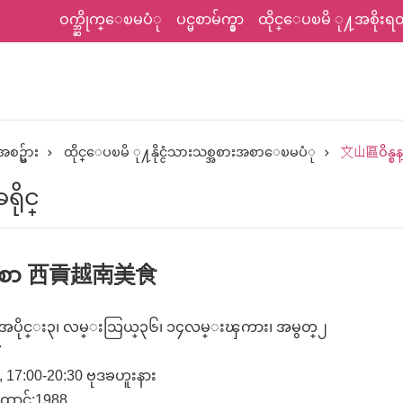
ဝက္ဘ္ဆိုက္ေၿမပံု
ပင္မစာမ်က္နွာ
ထိုင္ေပၿမိ ု႔အစိုးရတရ
စဥ္မ်ား
ထိုင္ေပၿမိ ု႔နိုင္ငံသားသစ္အစားအစာေၿမပံု
文山區ဝိန္စန္
ိုင္
ားအစာ 西貢越南美食
း၊ အပိုင္း၃၊ လမ္းသြယ္၃၆၊ ၁၄လမ္းၾကား၊ အမွတ္၂
7
, 17:00-20:30 ဗုဒၶဟူးနား
ောင်:1988