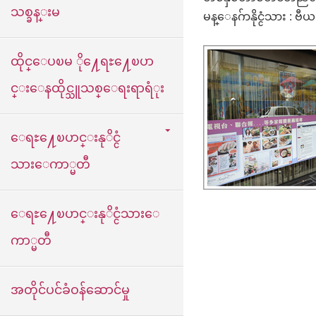
သစ္ခန္းမ
မန္ေနဂ်ာနိုင္ငံသား : ဗီယ
ထိုင္ေပၿမ ို႔ေရႊ႔ေၿပာ
င္းေနထိုင္သူသစ္ေရးရာရံုး
ေရႊ႔ေၿပာင္းနုိင္ငံ
သားေကာ္မတီ
ေရႊ႔ေၿပာင္းနုိင္ငံသားေ
ကာ္မတီ
အတိုင်ပင်ခံဝန်ဆောင်မှု