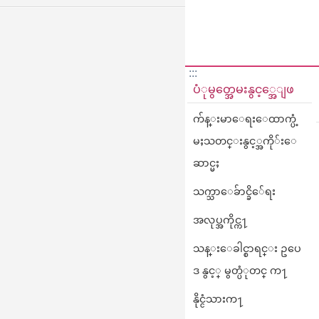
:::
ပံုမွတ္အေမးနွင့္အေျဖ
က်န္းမာေရးေထာက္ပံ့
မႈသတင္းနွင့္အကို်းေ
ဆာင္မႈ
သက္သာေခ်ာင္ခိ်ေရး
အလုပ္အကိုင္က႑
သန္းေခါင္စာရင္း ဥပေ
ဒ နွင့္ မွတ္ပံုတင္ က႑
နိုင္ငံသားက႑