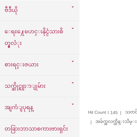
ဗီဒီယို
ေရႊ႔ေၿပာင္းနိုင္ငံသားစိ
တ္နွလံုး
စားရင္းဇယား
သက္ဆိုင္ရူႈာျုမ်ား
အျကံျပုရန္
သတင်
Hit Count：
145
အခ်က္အလက္ထိန္းသိမ္း：
တခြားဘာသာစကားဗားရှင်း