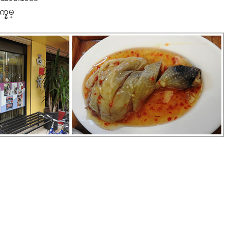
က္နမ္