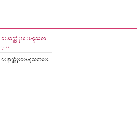
ေနာက္ဆံုးေပၚသတ
င္း
ေနာက္ဆံုးေပၚသတင္း