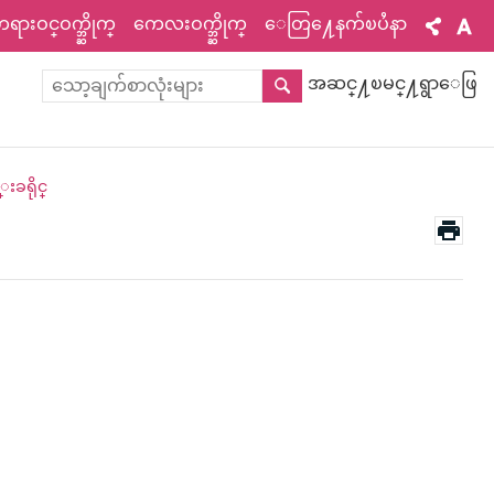
ားဝင္ဝက္ဘ္ဆိုက္
ကေလးဝက္ဘ္ဆိုက္
ေတြ႔ေနက်ၿပႆနာ
အဆင္႔ၿမင္႔ရွာေဖြ
းခရိုင္