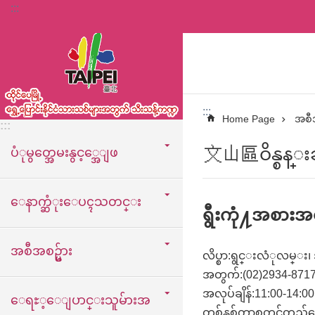
:::
အဓိကအကြောင်းအရာပိတ်ပင်မှုကိုကျော်လိုက်ပါ
:::
Home Page
အစီအ
:::
文山區ဝိန္စန္းခရ
ပံုမွတ္အေမးနွင့္အေျဖ
ေနာက္ဆံုးေပၚသတင္း
ရွီးကုံ႔အစ
အစီအစဥ္မ်ား
လိပ္စာ:ရွင္းလံုလမ္
အတွက်:(02)2934-871
အလုပ်ချိန်:11:00-14:00
ေရႊ့ေျပာင္းသူမ်ားအ
တစ်နှစ်တာစတင်တည်ထ