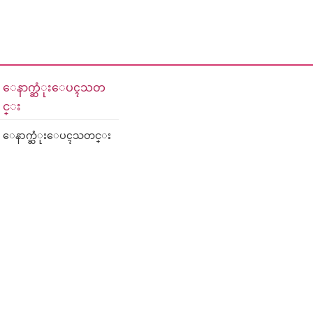
ေနာက္ဆံုးေပၚသတ
င္း
ေနာက္ဆံုးေပၚသတင္း