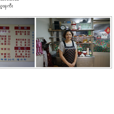
ပည္မၾကီး