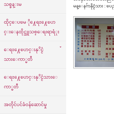
သစ္ခန္းမ
မန္ေနဂ်ာနိုင္ငံသား : ၿ
ထိုင္ေပၿမ ို႔ေရႊ႔ေၿပာ
င္းေနထိုင္သူသစ္ေရးရာရံုး
ေရႊ႔ေၿပာင္းနုိင္ငံ
သားေကာ္မတီ
ေရႊ႔ေၿပာင္းနုိင္ငံသားေ
ကာ္မတီ
အတိုင်ပင်ခံဝန်ဆောင်မှု