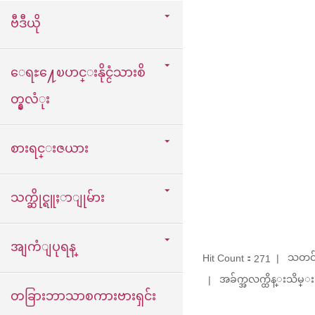
ဗီဒီယို
ေရႊ႔ေၿပာင္းနိုင္ငံသားစိ
တ္နွလံုး
စားရင္းဇယား
သက္ဆိုင္ရူႈာျုမ်ား
အျကံျပုရန္
သတင်
Hit Count：
271
အခ်က္အလက္ထိန္းသိမ္း：
တခြားဘာသာစကားဗားရှင်း