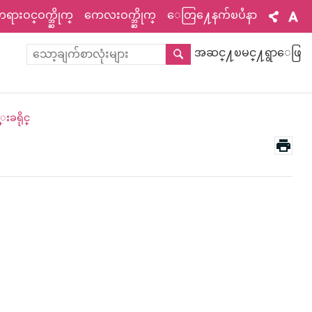
ားဝင္ဝက္ဘ္ဆိုက္
ကေလးဝက္ဘ္ဆိုက္
ေတြ႔ေနက်ၿပႆနာ
အဆင္႔ၿမင္႔ရွာေဖြ
းခရိုင္