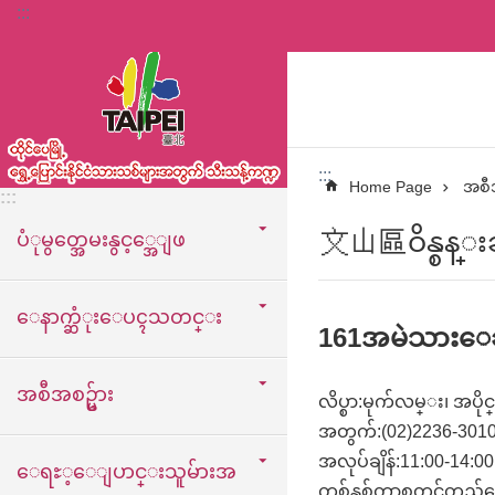
:::
အဓိကအကြောင်းအရာပိတ်ပင်မှုကိုကျော်လိုက်ပါ
:::
Home Page
အစီအ
:::
文山區ဝိန္စန္းခရ
ပံုမွတ္အေမးနွင့္အေျဖ
ေနာက္ဆံုးေပၚသတင္း
161အမဲသားေ
အစီအစဥ္မ်ား
လိပ္စာ:မုက်လမ္း၊ အပိ
အတွက်:(02)2236-301
အလုပ်ချိန်:11:00-14
ေရႊ့ေျပာင္းသူမ်ားအ
တစ်နှစ်တာစတင်တည်ထ