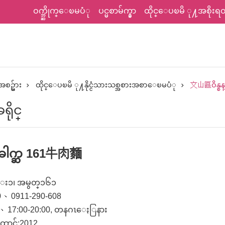
ဝက္ဘ္ဆိုက္ေၿမပံု
ပင္မစာမ်က္နွာ
ထိုင္ေပၿမိ ု႔အစိုးရတရ
စဥ္မ်ား
ထိုင္ေပၿမိ ု႔နိုင္ငံသားသစ္အစားအစာေၿမပံု
文山區ဝိန္စန္
ိုင္
ခါက္ဆ 161牛肉麵
ုင္း၁၊ အမွတ္၁၆၁
0 、0911-290-608
:00、17:00-20:00, တနဂၤေႏြနား
ောင်:2012