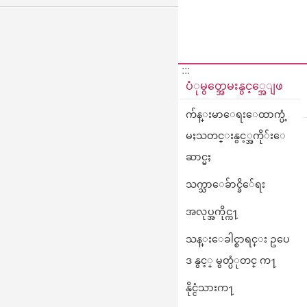
:::
ပံုမွတ္အေမးနွင့္အေျဖ
က်န္းမာေရးေထာက္ပံ့
မႈသတင္းနွင့္အကို်းေ
ဆာင္မႈ
သက္သာေခ်ာင္ခိ်ေရး
အလုပ္အကိုင္က႑
သန္းေခါင္စာရင္း ဥပေ
ဒ နွင့္ မွတ္ပံုတင္ က႑
နိုင္ငံသားက႑