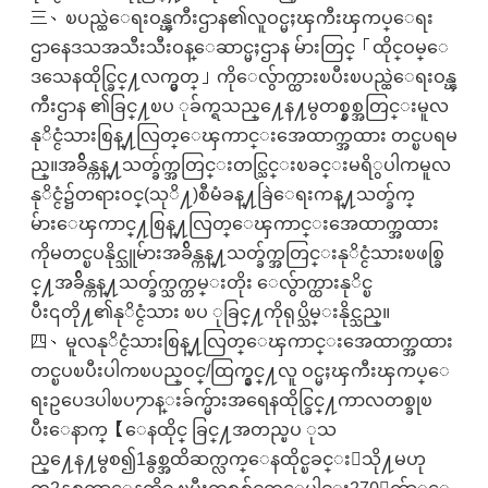
三、ၿပည္ထဲေရးဝန္ၾကီးဌာန၏လူဝင္မႈၾကီးၾကပ္ေရး
ဌာနေဒသအသီးသီးဝန္ေဆာင္မႈဌာန မ်ားတြင္「ထိုင္ဝမ္ေ
ဒသေနထိုင္ခြင္႔လက္မွတ္」ကိုေလွ်ာက္ထားၿပီးၿပည္ထဲေရးဝန္ၾ
ကီးဌာန ၏ခြင္႔ၿပ ုခ်က္ရသည္႔ေန႔မွတစ္နွစ္အတြင္းမူလ
နုိင္ငံသားစြန္႔လြတ္ေၾကာင္းအေထာက္အထား တင္ၿပရမ
ည္။အခ်ိန္ကန္႔သတ္ခ်က္အတြင္းတင္သြင္းၿခင္းမရိွပါကမူလ
နုိင္ငံ၌တရားဝင္(သုိ႔)စီမံခန္႔ခြဲေရးကန္႔သတ္ခ်က္
မ်ားေၾကာင္႔စြန္႔လြတ္ေၾကာင္းအေထာက္အထား
ကိုမတင္ၿပနိုင္သူမ်ားအခ်ိန္ကန္႔သတ္ခ်က္အတြင္းနုိင္ငံသားၿဖစ္ခြ
င္႔အခ်ိန္ကန္႔သတ္ခ်က္သက္တမ္းတိုး ေလွ်ာက္ထားနုိင္ၿ
ပီး၎တို႔၏နုိင္ငံသား ၿပ ုခြင္႔ကိုရုပ္သိမ္းနိုင္သည္။
四、မူလနုိင္ငံသားစြန္႔လြတ္ေၾကာင္းအေထာက္အထား
တင္ၿပၿပီးပါကၿပည္ဝင္/ထြက္နွင္႔လူ ဝင္မႈၾကီးၾကပ္ေ
ရးဥပေဒပါၿပ႒ာန္းခ်က္မ်ားအရေနထိုင္ခြင္႔ကာလတစ္ခုၿ
ပီးေနာက္【ေနထိုင္ ခြင္႔အတည္ၿပ ုသ
ည္႔ေန႔မွစ၍1နွစ္အထိဆက္လက္ေနထိုင္ၿခင္း；သို႔မဟု