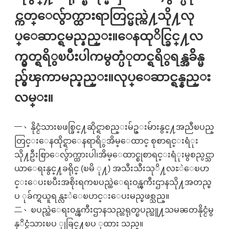
င္ကတ္ေလွ်ာက္ထားရာတြင္မည္ကဲ႔သို႔လု
ပ္ေဆာင္ရမည္နည္း။ေနထုိင္ခြင္႔လ
က္မွတ္ရရိွၿပီးပါကမွတ္ပံုတင္ရရိွရန္အခ်ိန္မ
ည္မွ်ၾကာမည္နည္း။လုပ္ေဆာင္ရန္နည္း
လမ္း။
一、နိုင္ငံသားၿဖစ္ခြင္႔ဆိုင္ရာစည္းမ်ဥ္းမ်ားနွင္႔အညီၿပည္
တြင္းေနထိုင္ရာေနရာရိွအိမ္ေထာင္ စုစာရင္းရံုး
သို႔ဦးစြာေလွ်ာက္ထားပါ၊အိမ္ေထာင္စုစာရင္းရံုးမွစည္ပင္သာ
ယာေရးနွင္႔ခရိုင္ (ၿမိ ု႔) အသီးသီးသုိ႔လႊဲေၿပာ
င္းေပးၿပီးအစိုးရကၿပည္ထဲေရးဝန္ၾကီးဌာနသို႔အတည္ၿ
ပ ုခ်က္ရယူရန္လႊဲေၿပာင္းေပးမည္ၿဖစ္သည္။
二、ၿပည္ထဲေရးဝန္ၾကီးဌာနသည္တရုတ္ၿပည္သူ႔သမၼတနိုင္ငံမွ
နုိင္ငံသားၿပ ုုခြင္႔ၿပ ုထား သည္။