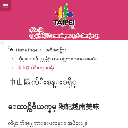
အဓိကအကြောင်းအရာပိတ်ပင်မှုကိုကျော်လိုက်ပါ
:::
:::
Home Page
အစီအစဥ္မ်ား
ထိုင္ေပၿမိ ု႔နိုင္ငံသားသစ္အစားအစာေၿမပံု
中山區က်ံဳးစန္းခရိုင္
中山區က်ံဳးစန္းခရိုင္
ေထာင္က်ိဗီယက္နမ္ 陶記越南美味
လိပ္စာ:က်န္႔ေကာ္ေပလမ္း၊ အပိုင္း၂၊