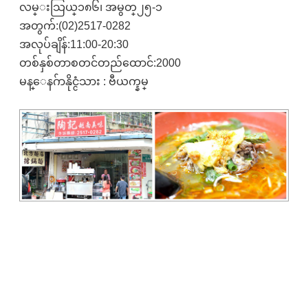
လမ္းသြယ္၁၈၆၊ အမွတ္၂၅-၁
အတွက်:(02)2517-0282
အလုပ်ချိန်:11:00-20:30
တစ်နှစ်တာစတင်တည်ထောင်:2000
မန္ေနဂ်ာနိုင္ငံသား : ဗီယက္နမ္