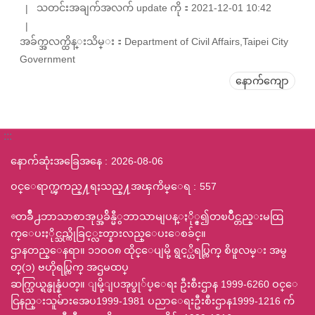
သတင်းအချက်အလက် update ကို：2021-12-01 10:42
အခ်က္အလက္ထိန္းသိမ္း：Department of Civil Affairs,Taipei City
Government
နောက်ကျော
:::
နောက်ဆုံးအခြေအနေ
2026-08-06
ဝင္ေရာက္ၾကည္႔ရႈသည္႔အၾကိမ္ေရ
557
◎တခ်ဳိ႕ဘာသာစာအုပ္အခ်ိန္မီွဘာသာမျပန္ႏို္င္၍တၿပိဳင္တည္းမထြ
က္ေပးႏိုင္သည္ကိုခြင့္လႊတ္နားလည္ေပးေစခ်င္။
ဌာနတည္ေနရာ။ ၁၁ဝဝ၈ ထိုင္ေပျမို့ ရွင့္ယိရပ္ကြက္ စိဖူလမ္း အမွ
တ္(၁) ဗဟိုရပ္ကြက္ အဌမထပ္
ဆက္သြယ္ရန္ဖုန္နံပတ္။ ျမို့ျပအုပ္ခု်ပ္ေရး ဦးစီးဌာန 1999-6260 ဝင္ေ
ငြနည္းသူမ်ားအေပ1999-1981 ပညာေရးဦးစီးဌာန1999-1216 က်