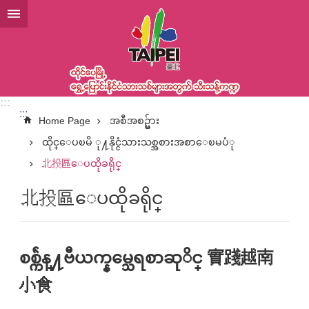
အဓိကအကြောင်းအရာပိတ်ပင်မှုကိုကျော်လိုက်ပါ
:::
:::
Home Page
အစီအစဥ္မ်ား
ထိုင္ေပၿမိ ု႔နိုင္ငံသားသစ္အစားအစာေၿမပံု
北投區ေပထိုခရိုင္
北投區ေပထိုခရိုင္
စစ္က်ဲန္႔ဗီယက္နမ္သေရစာဆုိင္ 實踐越南
小食