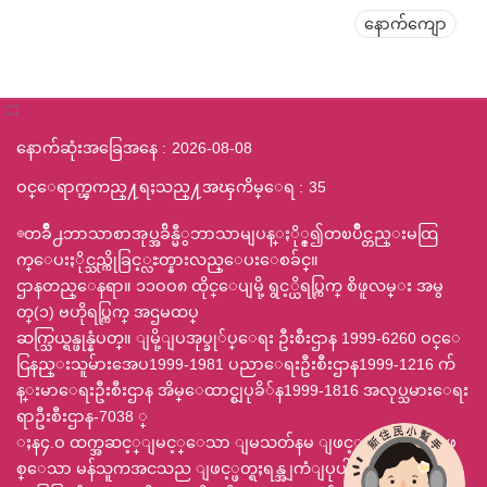
နောက်ကျော
:::
နောက်ဆုံးအခြေအနေ
2026-08-08
ဝင္ေရာက္ၾကည္႔ရႈသည္႔အၾကိမ္ေရ
35
◎တခ်ဳိ႕ဘာသာစာအုပ္အခ်ိန္မီွဘာသာမျပန္ႏို္င္၍တၿပိဳင္တည္းမထြ
က္ေပးႏိုင္သည္ကိုခြင့္လႊတ္နားလည္ေပးေစခ်င္။
ဌာနတည္ေနရာ။ ၁၁ဝဝ၈ ထိုင္ေပျမို့ ရွင့္ယိရပ္ကြက္ စိဖူလမ္း အမွ
တ္(၁) ဗဟိုရပ္ကြက္ အဌမထပ္
ဆက္သြယ္ရန္ဖုန္နံပတ္။ ျမို့ျပအုပ္ခု်ပ္ေရး ဦးစီးဌာန 1999-6260 ဝင္ေ
ငြနည္းသူမ်ားအေပ1999-1981 ပညာေရးဦးစီးဌာန1999-1216 က်
န္းမာေရးဦးစီးဌာန အိမ္ေထာင္စျပုခိ်န1999-1816 အလုပ္သမားေရး
ရာဦးစီးဌာန-7038 ္
ႈန၄.ဝ ထက္အဆင့္ျမင့္ေသာ ျမသတ်နမ ျဖင့္ 800x600 ျဖ
စ္ေသာ မန်သူကအငသည ျဖင့္ဖတ္ရႈရန္အျကံျပုပါသည္ ဃဥ