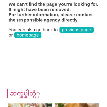
ဆက္စပ္ဓါတ္ပံု