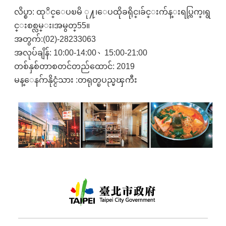
လိပ္စာ: ထုိင္ေပၿမိ ု႔၊ေပထိုခရိုင္၊ခ်င္းက်န္းရပ္ကြက္၊ရွ
င္းစစ္လမ္း၊အမွတ္55။
အတွက်:(02)-28233063
အလုပ်ချိန်: 10:00-14:00、15:00-21:00
တစ်နှစ်တာစတင်တည်ထောင်: 2019
မန္ေနဂ်ာနိုင္ငံသား :တရုတ္ၿပည္မၾကီး